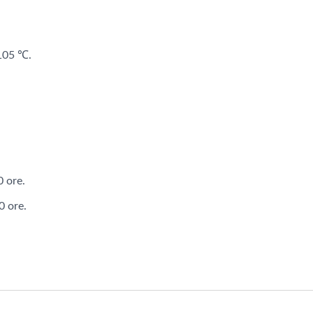
+105 ℃.
ondensatori AP-CAP
Condensatori Ibrid
 ore.
0 ore.