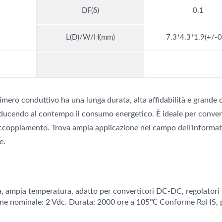
DF(δ)
0.1
L(D)/W/H(mm)
7.3*4.3*1.9(+/-0
imero conduttivo ha una lunga durata, alta affidabilità e grande 
ducendo al contempo il consumo energetico. È ideale per convert
accoppiamento. Trova ampia applicazione nel campo dell'informat
e.
a, ampia temperatura, adatto per convertitori DC-DC, regolatori 
ione nominale: 2 Vdc. Durata: 2000 ore a 105℃ Conforme RoHS, p