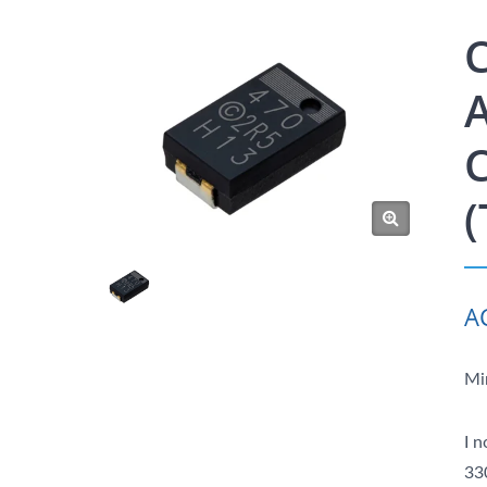
C
A
C
(
A
Mi
I n
33