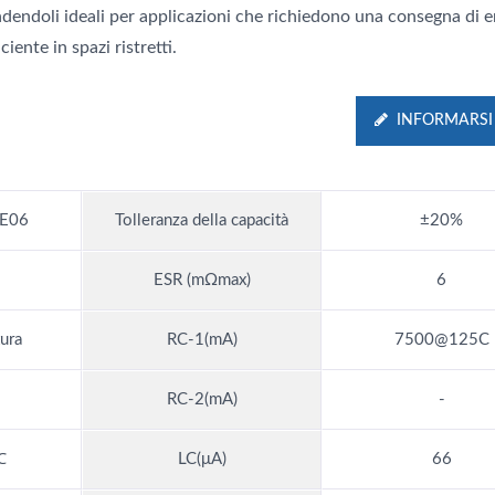
ndendoli ideali per applicazioni che richiedono una consegna di e
iciente in spazi ristretti.
INFORMARSI
E06
Tolleranza della capacità
±20%
ESR (mΩmax)
6
ura
RC-1(mA)
7500@125C
RC-2(mA)
-
℃
LC(μA)
66