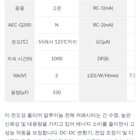
응용
고온
RC-1(mA)
7
AEC-Q200
N
RC-2(mA)
온도(℃)
-55에서 125℃까지
LC(μA)
지속 시간(h)
1000
DF(δ)
Vdc(V)
2
L(D)/W/H(mm)
7.3*4
용량(µF)
330
이 전도성 폴리머 알루미늄 전해 커패시터는 긴 수명, 높은
신뢰성 및 대용량을 가지고 있어 에너지 소비를 줄이면서 고
성능 작동을 보장합니다. DC-DC 변환기, 전압 조정기 및 디