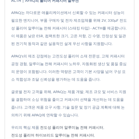
ACTH | APAQ의 폴리머 커패시터 솔루션
APAQ는 까다로운 애플리케이션에서 신뢰할 수 있는 커패시터 성능이
필요한 엔지니어, 부품 구매자 및 전자 제조업체를 위해 2V, 330μF 전도
성 폴리머 알루미늄 전해 커패시터 (스태킹 타입) - ACTH를 제공합니다.
이 제품은 낮은 ESR, 컴팩트한 크기, 고온 저항, 긴 수명, 안정성 및 일관
된 전기적 동작과 같은 실용적인 설계 우선 사항을 지원합니다.
APAQ's의 제조 강점에는 고전도성 폴리머 소재 전문성, 고체 커패시터
공정 경험, 알루미늄 전해 커패시터 노하우, 자동화된 생산 및 품질 중심
의 운영이 포함됩니다. 이러한 역량은 고객이 기본 사양을 넘어 구성 요
소 적합성과 조달 신뢰성을 평가하는 데 도움을 줍니다.
글로벌 전자 고객을 위해, APAQ는 제품 개발, 제조 규모 및 서비스 지원
을 결합하여 소싱 위험을 줄이고 커패시터 선택을 개선하는 데 도움을
줍니다. 고객은 제품 요구 사항, 기술 질문 및 장기 공급 계획에 대해 논
의하기 위해 APAQ에 연락할 수 있습니다.
우리의 핵심 제품
전도성 폴리머 알루미늄 전해 커패시터
,
전도성 폴리머 하이브리드 알루미늄 전해 커패시터
,