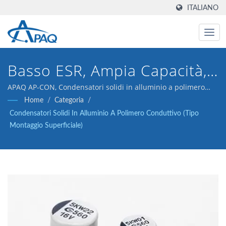
ITALIANO
Basso ESR, Ampia Capacità,
Alta Tensione, Condensatore
APAQ AP-CON, Condensatori solidi in alluminio a polimero
conduttivo (tipo montaggio superficiale), SMD
Home
/
Categoria
/
Ad Alta Affidabilità, AP-CON,
Condensatori Solidi In Alluminio A Polimero Conduttivo (tipo
SMD, V-Chip
Montaggio Superficiale)