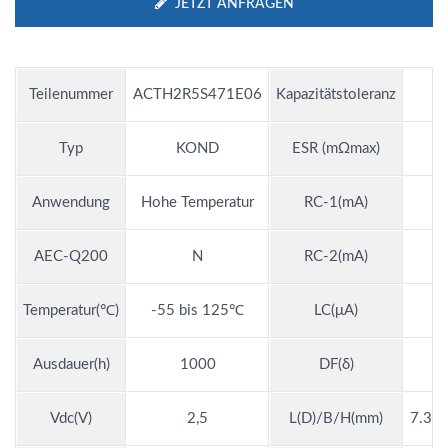
JETZT ANFRAGEN
Teilenummer
ACTH2R5S471E06
Kapazitätstoleranz
Typ
KOND
ESR (mΩmax)
Anwendung
Hohe Temperatur
RC-1(mA)
7
AEC-Q200
N
RC-2(mA)
Temperatur(℃)
-55 bis 125℃
LC(μA)
Ausdauer(h)
1000
DF(δ)
Vdc(V)
2,5
L(D)/B/H(mm)
7.3*4