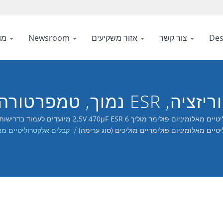
Des
צור קשר
אזור משקיעים
Newsroom
מוצרים
מפרטורה גבוהה, אורך חיים ארוך
2.5V 470μF ESR  מיועדים לעמוד בדרישות של ממירי DC-DC, רגולטורים של מתח ויישומים של דקופלינג.
טיים מאלומיניום פולימריים מוליכים (סוג ערימה)
/
קבלים אלקטרוליטיים מאל