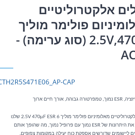
ים אלקטרוליטיים
ומיניום פולימר מוליך
2.5V,470μF (סוג ערימה) -
A
CTH2R5S471E06_AP-CAP
ה גבוהה, אורך חיים ארוך
קבלים אלקטרוליטיים מאלומיניום פולימר מוליך 2.5V 470μF ESR 6 שלנו
משלבים את היתרונות של ESR נמוך עם פרופיל נמוך, מה שהופך אותם
ים ליישומים שדורשים אספקת כוח יעילה במקומות צפופים.