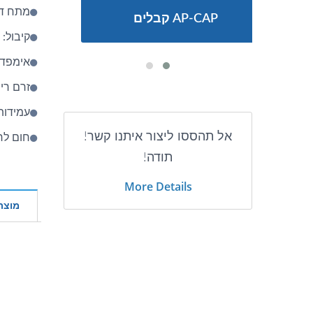
מתח דירוג: 
קבלים AP-CAP
קיבול: 470μF
אימפדנס: 
זרם ריפל: 7500@rms
עמידות: 105℃, מתח מדורג מוחל, 0
אל תהססו ליצור איתנו קשר!
חום לח, מצב יציב
תודה!
More Details
מוצר