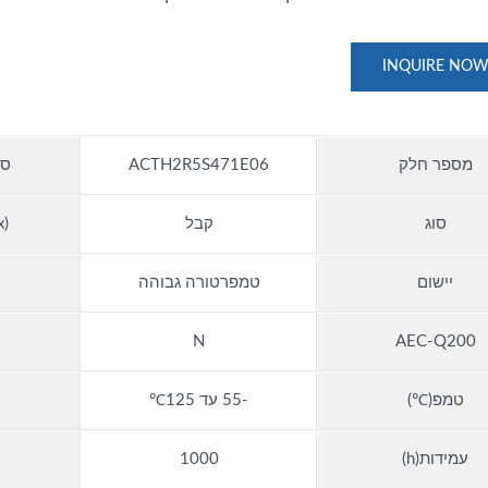
INQUIRE NO
מספר חלק
ACTH2R5S471E06
סו
סוג
קבל
)
יישום
טמפרטורה גבוהה
N
AEC-Q200
טמפ(℃)
-55 עד 125℃
עמידות(h)
1000