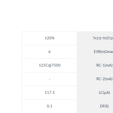
בלנות קיבול
±20%
6
ESR(mΩmax
7500@125C
RC-1(mA)
-
RC-2(mA)
117.5
LC(μA)
0.1
DF(δ)