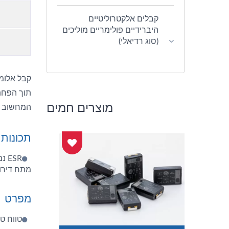
קבלים אלקטרוליטיים
היברידיים פולימריים מוליכים
(סוג רדיאלי)
קבל אלומי
מוצרים חמים
המחשוב וע
תכונות
מתח דירוג: 2.5 Vdc. עמידות: 2000 שעות ב-105℃ תואם S
מפרט
טווח טמפר