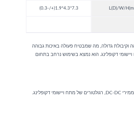
7.3*4.3*1.9(+/-0.3)
L(D)/W/H(m
והה וקיבולת גדולה, מה שמבטיח פעולה באיכות גבוהה
יאלי לממירי DC-DC, רגולטורים של מתח ויישומי דקופלינג. הוא נמצא בשימוש נרחב בתחום
ESR נמוך, הרכבה על פני השטח, גובה מופחת, טמפרטורה רחבה, מתאים לממירי DC-DC, רגולטורים של מתח ויישומי דקופלינג.