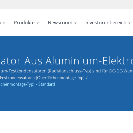
n
Produkte
Newsroom
Investorenbereich
ator Aus Aluminium-Elektr
le Spannungsregelung Und 
nium-Festkondensatoren (Radialanschluss-Typ) sind für DC-DC-Wa
-Festkondensatoren (Oberflächenmontage-Typ)
/
tet.
ächenmontage-Typ) - Standard