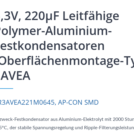
,3V, 220μF Leitfähige
Polymer-Aluminium-
Festkondensatoren
(Oberflächenmontage-T
 AVEA
R3AVEA221M0645, AP-CON SMD
lzweck-Festkondensator aus Aluminium-Elektrolyt mit 2000 Stu
5°C, der stabile Spannungsregelung und Ripple-Filterungsleistu