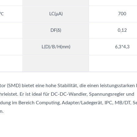
5℃
LC(μA)
700
DF(δ)
0,12
L(D)/B/H(mm)
6,3*4,3
r (SMD) bietet eine hohe Stabilität, die einen leistungsstarken 
hrleistet. Er ist ideal für DC-DC-Wandler, Spannungsregler und
dung im Bereich Computing, Adapter/Ladegerät, IPC, MB/DT, S
n.