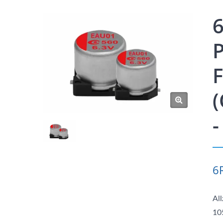
6
-
6
Al
10