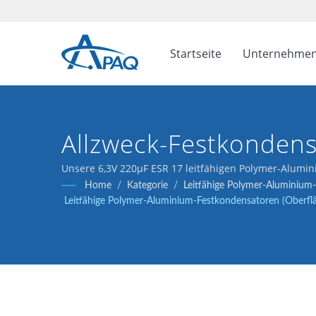
Startseite
Unternehme
Allzweck-Festkondens
Bei 105°C, Der Stabi
Unsere 6,3V 220μF ESR 17 leitfähigen Polymer-Alumi
Entkopplungsanwendungen konzipiert.
Home
/
Kategorie
/
Leitfähige Polymer-Aluminium
Filterungsleistung Bie
Leitfähige Polymer-Aluminium-Festkondensatoren (Oberfl