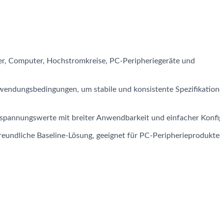
 Computer, Hochstromkreise, PC-Peripheriegeräte und
wendungsbedingungen, um stabile und konsistente Spezifikation
elspannungswerte mit breiter Anwendbarkeit und einfacher Konfi
freundliche Baseline-Lösung, geeignet für PC-Peripherieprodukte
-CAP Kondensatoren
Hybride Kondensato