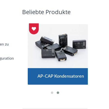
Beliebte Produkte
en zu
guration
ren
AP-CAP Kondensatoren
H