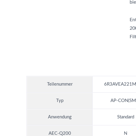
bie
En
20
Fil
Teilenummer
6R3AVEA221M
Typ
AP-CON(SM
Anwendung
Standard
AEC-Q200
N