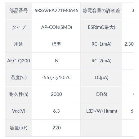
部品番号
6R3AVEA221M0645
静電容量の許容差
±2
タイプ
AP-CON(SMD)
ESR(mΩ最大)
1
用途
標準
RC-1(mA)
2,300
AEC-Q200
N
RC-2(mA)
温度(℃)
-55から105℃
LC(μA)
7
耐久性(h)
2000
DF(δ)
0.
Vdc(V)
6.3
L(D)/W/H(mm)
6.3
容量(µF)
220