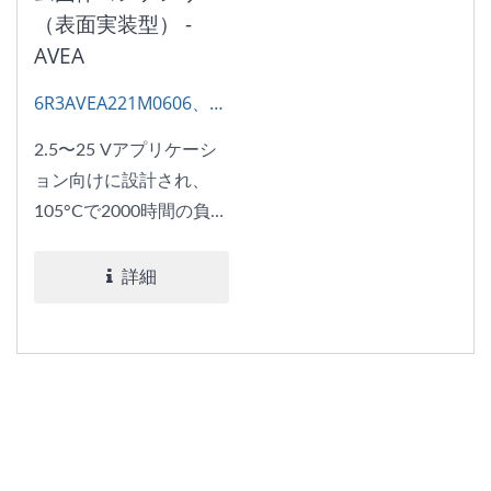
（表面実装型） -
AVEA
6R3AVEA221M0606、
AP-CON SMD
2.5〜25 Vアプリケーシ
ョン向けに設計され、
105°Cで2000時間の負荷
寿命を持ち、リップルフ
ィルタリングと電圧安定
詳細
化のための一般的な電源
モジュールに適してお
り、安定した性能を提供
します。