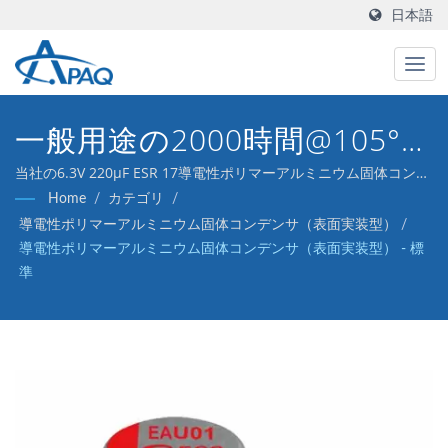
日本語
一般用途の2000時間@105°C
固体アルミニウム電解コンデ
当社の6.3V 220μF ESR 17導電性ポリマーアルミニウム固体コンデ
ンサ（ラジアルリード型）は、DC-DCコンバータ、電圧レギュレ
Home
/
カテゴリ
/
ンサで、安定した電圧調整と
ータ、およびデカップリングアプリケーションに対応するように
導電性ポリマーアルミニウム固体コンデンサ（表面実装型）
/
設計されています。
リップルフィルタリング性能
導電性ポリマーアルミニウム固体コンデンサ（表面実装型） - 標
準
を提供します。