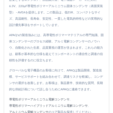
6.3V、220μF導電性ポリマーアルミニウム固体コンデンサ（表面実装
型） - AVEAを提供します。この製品は、低ESR、コンパクトなサイ
ズ、高温耐性、長寿命、安定性、一貫した電気的特性などの実用的な
設計優先事項をサポートしています。
APAQ'sの製造強みには、高導電性ポリマーマテリアルの専門知識、固
体コンデンサーのプロセス経験、アルミ電解コンデンサーのノウハ
ウ、自動化された生産、品質重視の運営が含まれます。これらの能力
は、顧客が基本的な仕様を超えてコンポーネントの適合性と調達の信
頼性を評価するのに役立ちます。
グローバルな電子機器のお客様に向けて、APAQは製品開発、製造規
模、サービスサポートを組み合わせて、調達リスクを軽減し、コンデ
ンサの選択を改善します。お客様は、製品要件、技術的な質問、長期
的な供給計画について話し合うためにAPAQに連絡できます。
導電性ポリマーアルミニウム電解コンデンサ
,
導電性ポリマーハイブリッドアルミニウム電解コンデンサ
,
アルミニウム電解コンデンサ
のコア製品を探求してください。