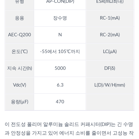
유형
AP-CON(DIP)
ESR(mΩ최대)
응용
장수명
RC-1(mA)
4
AEC-Q200
N
RC-2(mA)
온도(℃)
-55에서 105℃까지
LC(μA)
지속 시간(h)
5000
DF(δ)
Vdc(V)
6.3
L(D)/W/H(mm)
용량(µF)
470
이 전도성 폴리머 알루미늄 솔리드 커패시터(DIP)는 긴 수명
과 안정성을 가지고 있어 에너지 소비를 줄이면서 고성능 작