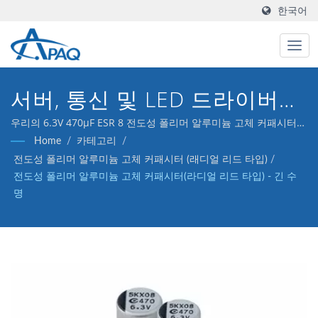
한국어
서버, 통신 및 LED 드라이버를
위한 업계 최고의 5000시간
우리의 6.3V 470μF ESR 8 전도성 폴리머 알루미늄 고체 커패시터
(라디얼 리드 타입)는 DC-DC 컨버터, 전압 조절기 및 디커플링 응용
Home
/
카테고리
/
@105°C 수명.
프로그램을 충족하도록 설계되었습니다.
전도성 폴리머 알루미늄 고체 커패시터 (래디얼 리드 타입)
/
전도성 폴리머 알루미늄 고체 커패시터(라디얼 리드 타입) - 긴 수
명