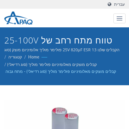
עברית
טווח מתח רחב של 25-100V
עם 5000 שעות@105°C
הקבלים שלנו 25V 820μF ESR 13 פולימר מוליך אלומיניום מוצק (סוג
רדיאלי) מיועדים לעמוד בדרישות של ממירי DC-DC, רגולטורים של מתח
Home
/
קטגוריה
/
להמרת כוח במתח גבוה
ויישומי דקופלינג.
קבלים מוצקים מאלומיניום פולימר מוליך (סוג רדיאלי)
/
קבלים מוצקים מאלומיניום פולימר מוליך (סוג רדיאלי) - מתח גבוה