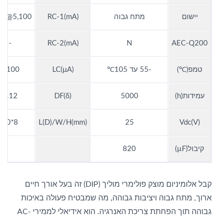
יישום
מתח גבוה
RC-1(mA)
5,100@105C
-
RC-2(mA)
N
AEC-Q200
טמפ(℃)
-55 עד 105℃
LC(μA)
4,100
עמידות(h)
5000
DF(δ)
0.12
8*20
L(D)/W/H(mm)
25
Vdc(V)
קיבול(µF)
820
קבל אלומיניום מוצק פולימרי מוליך (DIP) זה בעל אורך חיים
ארוך, מתח גבוה ויציבות גבוהה, מה שמבטיח פעולה באיכות
גבוהה תוך הפחתת צריכת האנרגיה. הוא אידיאלי לממירי AC-