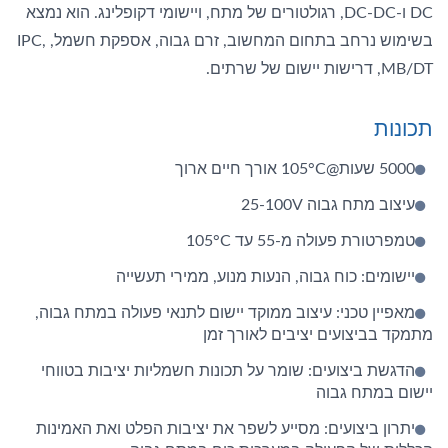
DC ו-DC-DC, רגולטורים של מתח, ויישומי דקופלינג. הוא נמצא
בשימוש נרחב בתחום המחשוב, זרם גבוה, אספקת חשמל, IPC,
MB/DT, דרישות יישום של שרתים.
תכונות
5000 שעות@105°C אורך חיים ארוך
עיצוב מתח גבוה 25-100V
טמפרטורת פעולה מ-55 עד 105°C
יישומים: כוח גבוה, הנעות מנוע, ממירי תעשייה
מאפיין טכני: עיצוב ממוקד יישום לתנאי פעולה במתח גבוה,
מתמקד בביצועים יציבים לאורך זמן
הדגשת ביצועים: שומר על תכונות חשמליות יציבות בטווחי
יישום במתח גבוה
יתרון ביצועים: מסייע לשפר את יציבות הפלט ואת האמינות