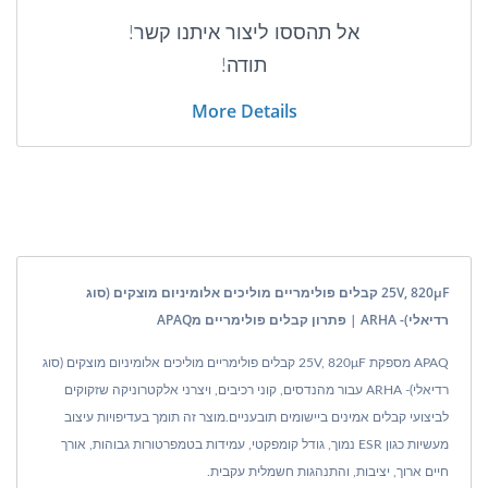
אל תהססו ליצור איתנו קשר!
תודה!
More Details
25V, 820μF קבלים פולימריים מוליכים אלומיניום מוצקים (סוג
רדיאלי)- ARHA | פתרון קבלים פולימריים מAPAQ
APAQ מספקת 25V, 820μF קבלים פולימריים מוליכים אלומיניום מוצקים (סוג
רדיאלי)- ARHA עבור מהנדסים, קוני רכיבים, ויצרני אלקטרוניקה שזקוקים
לביצועי קבלים אמינים ביישומים תובעניים.מוצר זה תומך בעדיפויות עיצוב
מעשיות כגון ESR נמוך, גודל קומפקטי, עמידות בטמפרטורות גבוהות, אורך
חיים ארוך, יציבות, והתנהגות חשמלית עקבית.