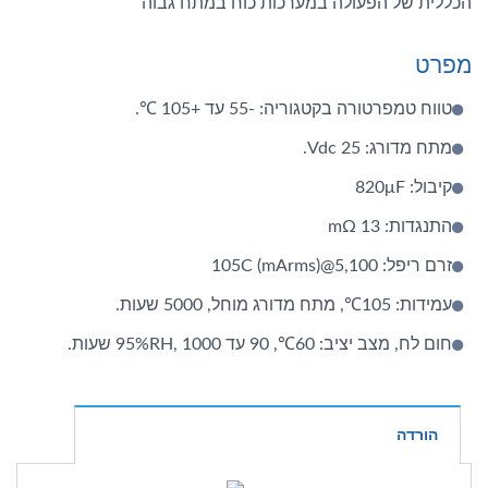
הכללית של הפעולה במערכות כוח במתח גבוה
מפרט
טווח טמפרטורה בקטגוריה: -55 עד +105 ℃.
מתח מדורג: 25 Vdc.
קיבול: 820μF
התנגדות: 13 mΩ
זרם ריפל: 5,100@105C (mArms)
עמידות: 105℃, מתח מדורג מוחל, 5000 שעות.
חום לח, מצב יציב: 60℃, 90 עד 95%RH, 1000 שעות.
הורדה