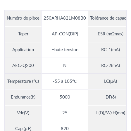
Numéro de pièce
250ARHA821M08B0
Tolérance de capacité
Taper
AP-CON(DIP)
ESR (mΩmax)
Application
Haute tension
RC-1(mA)
AEC-Q200
N
RC-2(mA)
Température (℃)
-55 à 105℃
LC(μA)
Endurance(h)
5000
DF(δ)
Vdc(V)
25
L(D)/W/H(mm)
Cap.(µF)
820