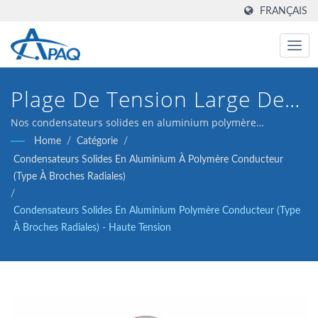
FRANÇAIS
Plage De Tension Large De
25-100V Avec 5000 Heures À
Nos condensateurs solides en aluminium polymère
conducteur de 25V 820μF ESR 13 (type à broches radiales)
Home
/
Catégorie
/
105°C Pour La Conversion
sont conçus pour répondre aux applications de
Condensateurs Solides En Aluminium À Polymère Conducteur
convertisseurs DC-DC, régulateurs de tension et découplage.
D'énergie Haute Tension.
(type À Broches Radiales)
/
Condensateurs Solides En Aluminium Polymère Conducteur (type
À Broches Radiales) - Haute Tension