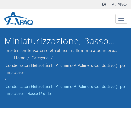
ITALIANO
Miniaturizzazione, Basso
ESR, Alta Temperatura,
I nostri condensatori elettrolitici in alluminio a polimero
conduttivo da 2V 220μF ESR 6 sono progettati per soddisfare
Home
/
Categoria
/
Lunga Vita
le applicazioni di convertitori DC-DC, regolatori di tensione e
Condensatori Elettrolitici In Alluminio A Polimero Conduttivo (tipo
disaccoppiamento.
Impilabile)
/
Condensatori Elettrolitici In Alluminio A Polimero Conduttivo (Tipo
Impilabile) - Basso Profilo