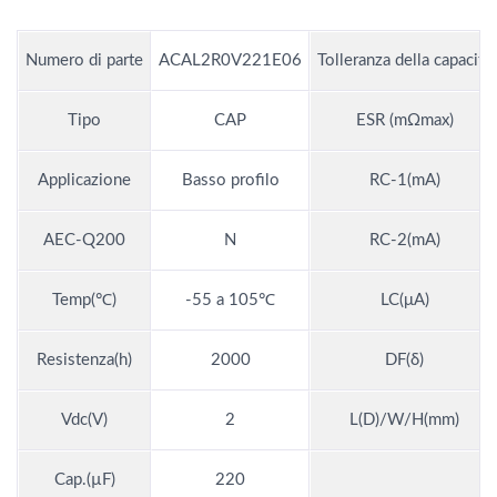
Numero di parte
ACAL2R0V221E06
Tolleranza della capacità
Tipo
CAP
ESR (mΩmax)
Applicazione
Basso profilo
RC-1(mA)
AEC-Q200
N
RC-2(mA)
Temp(℃)
-55 a 105℃
LC(μA)
Resistenza(h)
2000
DF(δ)
Vdc(V)
2
L(D)/W/H(mm)
Cap.(µF)
220