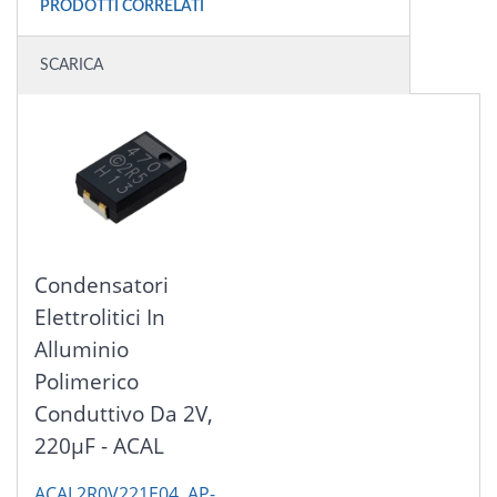
PRODOTTI CORRELATI
SCARICA
Condensatori
Elettrolitici In
Alluminio
Polimerico
Conduttivo Da 2V,
220μF - ACAL
ACAL2R0V221E04, AP-