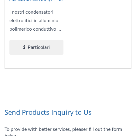
CAP
I nostri condensatori
elettrolitici in alluminio
polimerico conduttivo da
2V 220μF ESR4.5...
Particolari