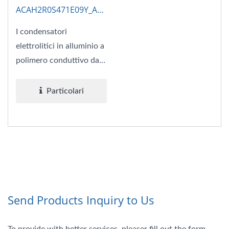
ACAH2R0S471E09Y_AP-
CAP
I condensatori
elettrolitici in alluminio a
polimero conduttivo da
2V 470μF ESR 9
combinano...
Particolari