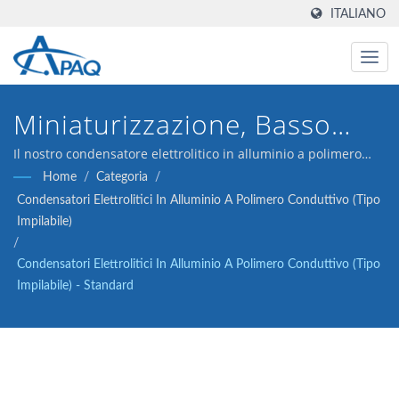
ITALIANO
Miniaturizzazione, Basso
ESR, Alta Temperatura,
Il nostro condensatore elettrolitico in alluminio a polimero
conduttivo da 2V 470μF ESR 9 è progettato per soddisfare le
Home
/
Categoria
/
Lunga Vita
applicazioni di convertitori DC-DC, regolatori di tensione e
Condensatori Elettrolitici In Alluminio A Polimero Conduttivo (tipo
disaccoppiamento.
Impilabile)
/
Condensatori Elettrolitici In Alluminio A Polimero Conduttivo (tipo
Impilabile) - Standard