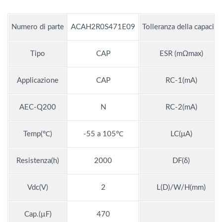
Numero di parte
ACAH2R0S471E09
Tolleranza della capacità
Tipo
CAP
ESR (mΩmax)
Applicazione
CAP
RC-1(mA)
AEC-Q200
N
RC-2(mA)
Temp(℃)
-55 a 105℃
LC(μA)
Resistenza(h)
2000
DF(δ)
Vdc(V)
2
L(D)/W/H(mm)
Cap.(µF)
470