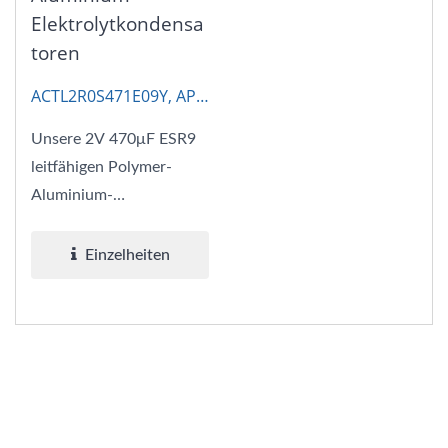
Elektrolytkondensa
Toren
ACTL2R0S471E09Y, AP-
CAP
Unsere 2V 470μF ESR9
leitfähigen Polymer-
Aluminium-
Elektrolytkondensatoren
kombinieren die
Einzelheiten
Vorteile...