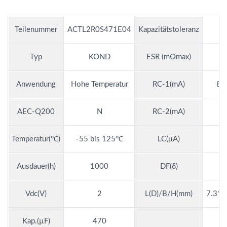
Teilenummer
ACTL2R0S471E04
Kapazitätstoleranz
Typ
KOND
ESR (mΩmax)
Anwendung
Hohe Temperatur
RC-1(mA)
8.
AEC-Q200
N
RC-2(mA)
Temperatur(℃)
-55 bis 125℃
LC(μA)
Ausdauer(h)
1000
DF(δ)
Vdc(V)
2
L(D)/B/H(mm)
7.3*4
Kap.(µF)
470