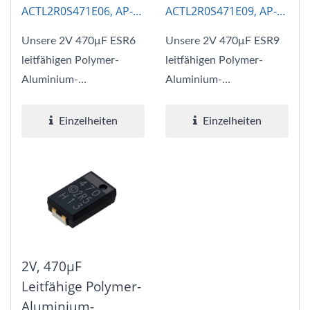
ACTL2R0S471E06, AP-
ACTL2R0S471E09, AP-
CAP
CAP
Unsere 2V 470μF ESR6
Unsere 2V 470μF ESR9
leitfähigen Polymer-
leitfähigen Polymer-
Aluminium-
Aluminium-
Elektrolytkondensatoren
Elektrolytkondensatoren
kombinieren die
kombinieren die
Einzelheiten
Einzelheiten
Vorteile...
Vorteile...
2V, 470μF
Leitfähige Polymer-
Aluminium-