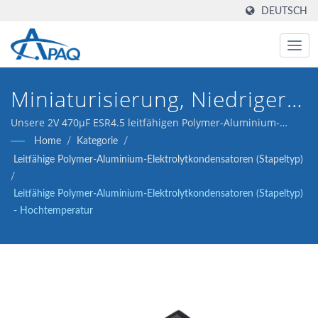
DEUTSCH
Miniaturisierung, Niedriger
ESR, Hohe Temperatur,
Unsere 2V 470μF ESR4.5 leitfähigen Polymer-Aluminium-
Elektrolytkondensatoren sind für DC-DC-Wandler,
Home
/
Kategorie
/
Lange Lebensdauer
Spannungsregler und Entkopplungsanwendungen konzipiert.
Leitfähige Polymer-Aluminium-Elektrolytkondensatoren (Stapeltyp)
/
Leitfähige Polymer-Aluminium-Elektrolytkondensatoren (Stapeltyp)
- Hochtemperatur