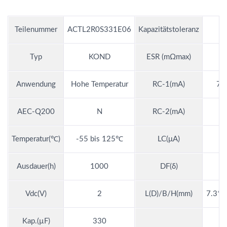
Teilenummer
ACTL2R0S331E06
Kapazitätstoleranz
Typ
KOND
ESR (mΩmax)
Anwendung
Hohe Temperatur
RC-1(mA)
7.
AEC-Q200
N
RC-2(mA)
Temperatur(℃)
-55 bis 125℃
LC(μA)
Ausdauer(h)
1000
DF(δ)
Vdc(V)
2
L(D)/B/H(mm)
7.3*4
Kap.(µF)
330