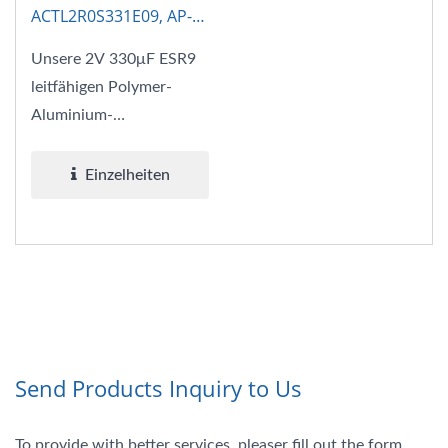
ACTL2R0S331E09, AP-
CAP
Unsere 2V 330μF ESR9
leitfähigen Polymer-
Aluminium-
Elektrolytkondensatoren
kombinieren die
Einzelheiten
Vorteile...