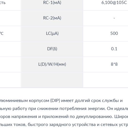
сть
RC-1(мА)
6,100@105C
RC-2(мА)
-
5℃
LC(μA)
500
DF(δ)
0.1
L(D)/W/H(мм)
8*8
алюминиевым корпусом (DIP) имеет долгий срок службы и
льную работу при снижении потребления энергии. Он идеал
торов напряжения и приложений по декуплированию. Широ
льших токов, быстрого зарядного устройства и сетевых устр