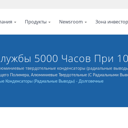
пания
Продукты
Newsroom
Зона инвесто
лужбы 5000 Часов При 10
И Драйверов LED
люминиевые твердотельные конденсаторы (радиальные выводы)
 качестве фильтров.
щего Полимера, Алюминиевые Твердотельные (с Радиальными Выв
е Конденсаторы (радиальные Выводы) - Долговечные