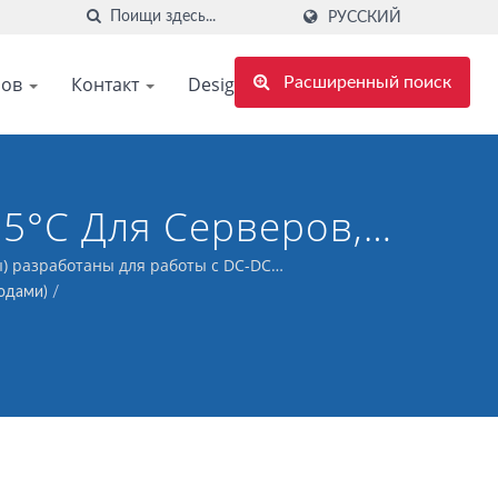
РУССКИЙ
ров
Контакт
Design support
Расширенный поиск
5°C Для Серверов,
 разработаны для работы с DC-DC
одами)
/