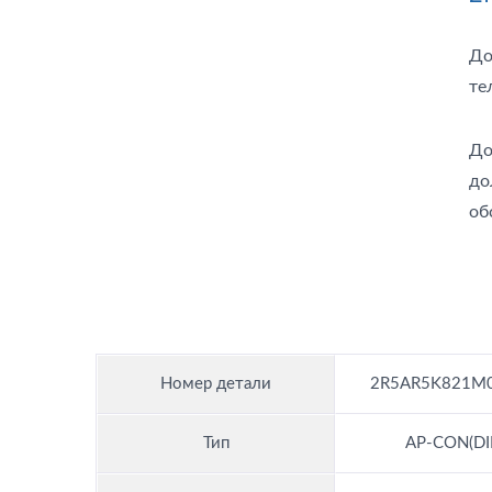
До
те
До
до
об
Номер детали
2R5AR5K821M
Тип
AP-CON(DI