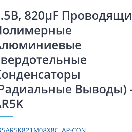
2.5В, 820μF Проводящ
Полимерные
Алюминиевые
Твердотельные
Конденсаторы
(радиальные Выводы) 
AR5K
R5AR5K821M08X8C, AP-CON