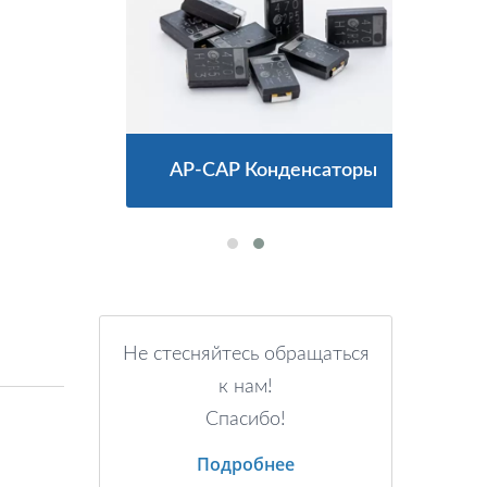
торы
AP-CAP Конденсаторы
Гиб
Не стесняйтесь обращаться
к нам!
Спасибо!
Подробнее