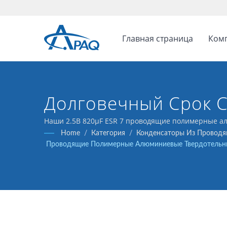
Главная страница
Ком
Долговечный Срок С
Телекоммуникаций 
Наши 2.5В 820μF ESR 7 проводящие полимерные а
преобразователями, регуляторами напряжения и в
Home
/
Категория
/
Конденсаторы Из Проводя
Проводящие Полимерные Алюминиевые Твердотельны