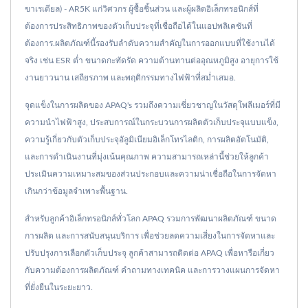
ขาเรเดียล) - AR5K แก่วิศวกร ผู้ซื้อชิ้นส่วน และผู้ผลิตอิเล็กทรอนิกส์ที่
ต้องการประสิทธิภาพของตัวเก็บประจุที่เชื่อถือได้ในแอปพลิเคชันที่
ต้องการ.ผลิตภัณฑ์นี้รองรับลำดับความสำคัญในการออกแบบที่ใช้งานได้
จริง เช่น ESR ต่ำ ขนาดกะทัดรัด ความต้านทานต่ออุณหภูมิสูง อายุการใช้
งานยาวนาน เสถียรภาพ และพฤติกรรมทางไฟฟ้าที่สม่ำเสมอ.
จุดแข็งในการผลิตของ APAQ's รวมถึงความเชี่ยวชาญในวัสดุโพลีเมอร์ที่มี
ความนำไฟฟ้าสูง, ประสบการณ์ในกระบวนการผลิตตัวเก็บประจุแบบแข็ง,
ความรู้เกี่ยวกับตัวเก็บประจุอัลูมิเนียมอิเล็กโทรไลติก, การผลิตอัตโนมัติ,
และการดำเนินงานที่มุ่งเน้นคุณภาพ ความสามารถเหล่านี้ช่วยให้ลูกค้า
ประเมินความเหมาะสมของส่วนประกอบและความน่าเชื่อถือในการจัดหา
เกินกว่าข้อมูลจำเพาะพื้นฐาน.
สำหรับลูกค้าอิเล็กทรอนิกส์ทั่วโลก APAQ รวมการพัฒนาผลิตภัณฑ์ ขนาด
การผลิต และการสนับสนุนบริการ เพื่อช่วยลดความเสี่ยงในการจัดหาและ
ปรับปรุงการเลือกตัวเก็บประจุ ลูกค้าสามารถติดต่อ APAQ เพื่อหารือเกี่ยว
กับความต้องการผลิตภัณฑ์ คำถามทางเทคนิค และการวางแผนการจัดหา
ที่ยั่งยืนในระยะยาว.