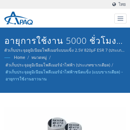
ไทย
อายุการใช้งาน 5000 ชั่วโมงที่
105°C ที่เป็นผู้นำใน
ตัวเก็บประจุอลูมิเนียมโพลีเมอร์แบบแข็ง 2.5V 820μF ESR 7 (ประเภท
ขาเรเดียล) ของเราออกแบบมาเพื่อตอบสนองต่อ DC-DC converters,
Home
/
หมวดหมู่
/
อุตสาหกรรมสำหรับเซิร์ฟเวอร์,
ตัวควบคุมแรงดันไฟฟ้า และการใช้งานการแยกสัญญาณ.
ตัวเก็บประจุอลูมิเนียมโพลีเมอร์นำไฟฟ้า (ประเภทขาเรเดียล)
/
โทรคมนาคม & ไดรเวอร์ LED
ตัวเก็บประจุอลูมิเนียมโพลีเมอร์นำไฟฟ้าชนิดแข็ง (แบบขาเรเดียล) -
อายุการใช้งานยาวนาน