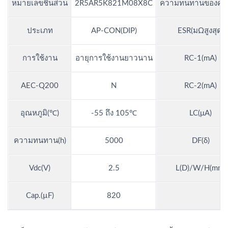
หมายเลขชิ้นส่วน
2R5AR5K821M08X8C
ความทนทานของควา
ประเภท
AP-CON(DIP)
ESR(มΩสูงสุด)
การใช้งาน
อายุการใช้งานยาวนาน
RC-1(mA)
AEC-Q200
N
RC-2(mA)
อุณหภูมิ(℃)
-55 ถึง 105℃
LC(μA)
ความทนทาน(h)
5000
DF(δ)
Vdc(V)
2.5
L(D)/W/H(mm)
Cap.(µF)
820