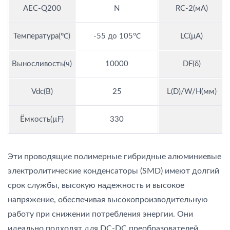
AEC-Q200
N
RC-2(мА)
Температура(℃)
-55 до 105℃
LC(μA)
Выносливость(ч)
10000
DF(δ)
Vdc(В)
25
L(D)/W/H(мм)
Ёмкость(µF)
330
Эти проводящие полимерные гибридные алюминиевые
электролитические конденсаторы (SMD) имеют долгий
срок службы, высокую надежность и высокое
напряжение, обеспечивая высокопроизводительную
работу при снижении потребления энергии. Они
идеально подходят для DC-DC преобразователей,