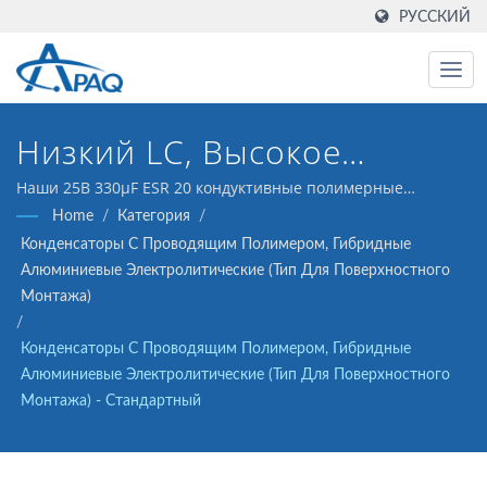
РУССКИЙ
Низкий LC, Высокое
Напряжение, Высокая
Наши 25В 330μF ESR 20 кондуктивные полимерные
гибридные алюминиевые электролитические
Home
/
Категория
/
Надежность
конденсаторы (Тип для поверхностного монтажа)
Конденсаторы С Проводящим Полимером, Гибридные
разработаны для использования в DC-DC
Алюминиевые Электролитические (тип Для Поверхностного
преобразователях, регуляторах напряжения и в схемах
Монтажа)
развязки.
/
Конденсаторы С Проводящим Полимером, Гибридные
Алюминиевые Электролитические (тип Для Поверхностного
Монтажа) - Стандартный