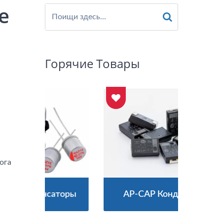
е
Горячие Товары
ога
аторы
AP-CAP Конденсаторы
Ги