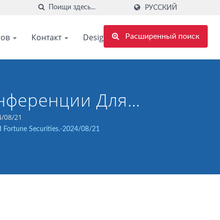
РУССКИЙ
ров
Контакт
Design support
Расширенный поиск
нференции Для
ties.-2024/08/21
/08/21
ortune Securities.-2024/08/21