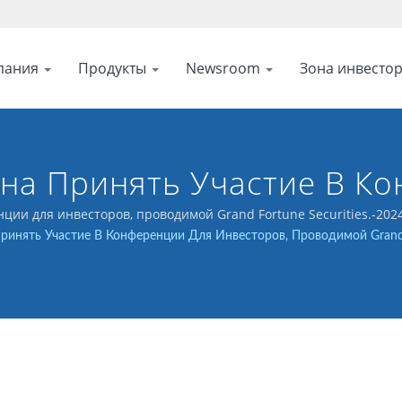
пания
Продукты
Newsroom
Зона инвесто
на Принять Участие В Ко
мой Grand Fortune Securi
ии для инвесторов, проводимой Grand Fortune Securities.-2024
инять Участие В Конференции Для Инвесторов, Проводимой Grand F