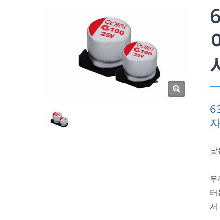
6
낮은
우
터
서