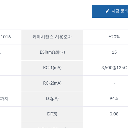
지금 문
1016
커패시턴스 허용오차
±20%
드
ESR(mΩ최대)
15
RC-1(mA)
3,500@125C
RC-2(mA)
-
℃까지
LC(μA)
94.5
DF(δ)
0.08