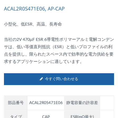
ACAL2R0S471E06, AP-CAP
小型化、低ESR、高温、長寿命
当社の2V 470μF ESR 6導電性ポリマーアルミ電解コンデン
サは、低い等価直列抵抗（ESR）と低いプロファイルの利
点を提供し、限られたスペース内で効率的な電力供給を要
求するアプリケーションに適しています。
今すぐ問い合わせる
部品番号
ACAL2R0S471E06
静電容量の許容差
±
タイプ
CAP
ESR(mΩ最大)