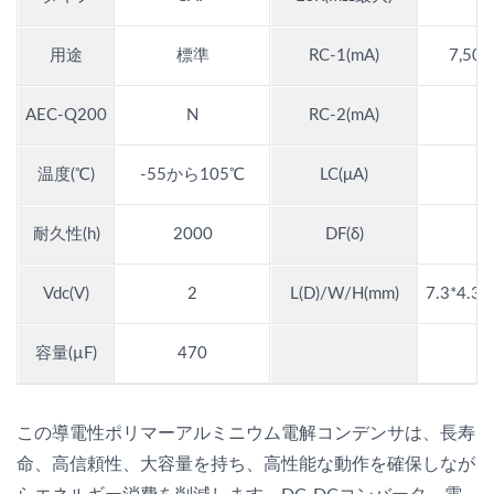
用途
標準
RC-1(mA)
7,50
AEC-Q200
N
RC-2(mA)
温度(℃)
-55から105℃
LC(μA)
耐久性(h)
2000
DF(δ)
0
Vdc(V)
2
L(D)/W/H(mm)
7.3*4.3*1
容量(µF)
470
この導電性ポリマーアルミニウム電解コンデンサは、長寿
命、高信頼性、大容量を持ち、高性能な動作を確保しなが