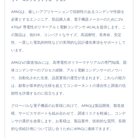
APAQは、厳しいアプリケーションで信頼性のあるコンデンサ性能を
必要とするエンジニア、部品購入者、電子機器メーカーのために2V,
470μF 導電性ポリマーアルミ電解コンデンサ-ACALを提供します。こ
の製品は、低ESR、コンパクトなサイズ、高温耐性、長寿命、安定
性、一貫した電気的特性などの実用的な設計優先事項をサポートして
います。
APAQ'sの製造強みには、高導電性ポリマーマテリアルの専門知識、固
体コンデンサーのプロセス経験、アルミ電解コンデンサーのノウハ
ウ、自動化された生産、品質重視の運営が含まれます。これらの能力
は、顧客が基本的な仕様を超えてコンポーネントの適合性と調達の信
頼性を評価するのに役立ちます。
グローバルな電子機器のお客様に向けて、APAQは製品開発、製造規
模、サービスサポートを組み合わせて、調達リスクを軽減し、コンデ
ンサの選択を改善します。お客様は、製品要件、技術的な質問、長期
的な供給計画について話し合うためにAPAQに連絡できます。