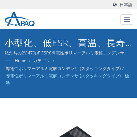
日本語
小型化、低ESR、高温、長寿
命
私たちの2V 470μF ESR6導電性ポリマーアルミ電解コンデンサ
は、DC-DCコンバータ、電圧レギュレータ、およびデカップリン
Home
/
カテゴリ
/
グアプリケーションに対応するように設計されています。
導電性ポリマーアルミ電解コンデンサ (スタッキングタイプ)
/
導電性ポリマーアルミ電解コンデンサ (スタッキングタイプ) - 標
準