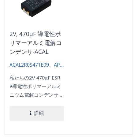
適です。
適です。
2V, 470μF 導電性ポ
リマーアルミ電解コ
ンデンサ-ACAL
ACAL2R0S471E09、AP-
CAP
私たちの2V 470μF ESR
9導電性ポリマーアルミ
ニウム電解コンデンサ
は、低い等価直列抵抗
（ESR）と低いプロファ
詳細
イルの両方の利点を提供
し、限られたスペース内