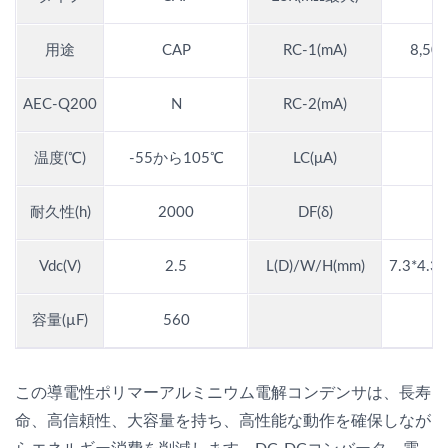
用途
CAP
RC-1(mA)
8,50
AEC-Q200
N
RC-2(mA)
温度(℃)
-55から105℃
LC(μA)
耐久性(h)
2000
DF(δ)
0
Vdc(V)
2.5
L(D)/W/H(mm)
7.3*4.3*
容量(µF)
560
この導電性ポリマーアルミニウム電解コンデンサは、長寿
命、高信頼性、大容量を持ち、高性能な動作を確保しなが