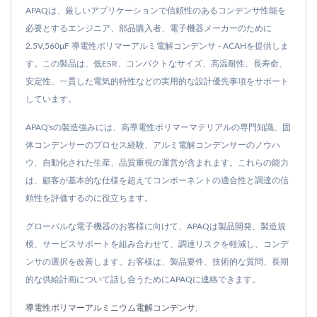
APAQは、厳しいアプリケーションで信頼性のあるコンデンサ性能を
必要とするエンジニア、部品購入者、電子機器メーカーのために
2.5V,560μF 導電性ポリマーアルミ電解コンデンサ - ACAHを提供しま
す。この製品は、低ESR、コンパクトなサイズ、高温耐性、長寿命、
安定性、一貫した電気的特性などの実用的な設計優先事項をサポート
しています。
APAQ'sの製造強みには、高導電性ポリマーマテリアルの専門知識、固
体コンデンサーのプロセス経験、アルミ電解コンデンサーのノウハ
ウ、自動化された生産、品質重視の運営が含まれます。これらの能力
は、顧客が基本的な仕様を超えてコンポーネントの適合性と調達の信
頼性を評価するのに役立ちます。
グローバルな電子機器のお客様に向けて、APAQは製品開発、製造規
模、サービスサポートを組み合わせて、調達リスクを軽減し、コンデ
ンサの選択を改善します。お客様は、製品要件、技術的な質問、長期
的な供給計画について話し合うためにAPAQに連絡できます。
導電性ポリマーアルミニウム電解コンデンサ
,