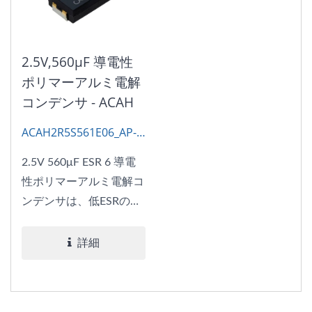
2.5V,560μF 導電性
ポリマーアルミ電解
コンデンサ - ACAH
ACAH2R5S561E06_AP-
CAP
2.5V 560μF ESR 6 導電
性ポリマーアルミ電解コ
ンデンサは、低ESRの利
点と低プロファイルを組
み合わせており、限られ
詳細
たスペースで効率的な電
力供給が必要なアプリケ
ーションに最適です。