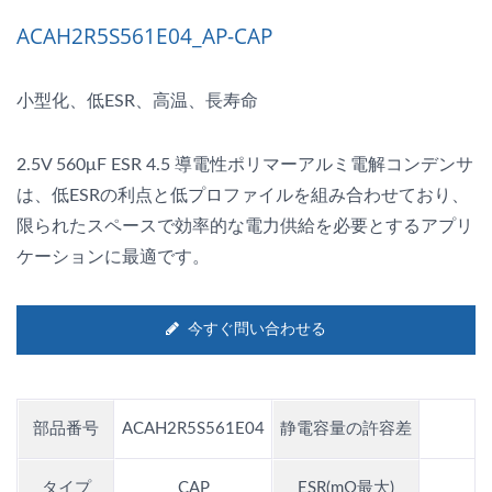
ACAH2R5S561E04_AP-CAP
小型化、低ESR、高温、長寿命
2.5V 560μF ESR 4.5 導電性ポリマーアルミ電解コンデンサ
は、低ESRの利点と低プロファイルを組み合わせており、
限られたスペースで効率的な電力供給を必要とするアプリ
ケーションに最適です。
今すぐ問い合わせる
部品番号
ACAH2R5S561E04
静電容量の許容差
±
タイプ
CAP
ESR(mΩ最大)