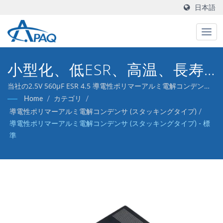
日本語
小型化、低ESR、高温、長寿
命
当社の2.5V 560μF ESR 4.5 導電性ポリマーアルミ電解コンデンサ
は、DC-DCコンバータ、電圧レギュレータ、およびデカップリン
Home
/
カテゴリ
/
グアプリケーションに対応するように設計されています。
導電性ポリマーアルミ電解コンデンサ (スタッキングタイプ)
/
導電性ポリマーアルミ電解コンデンサ (スタッキングタイプ) - 標
準