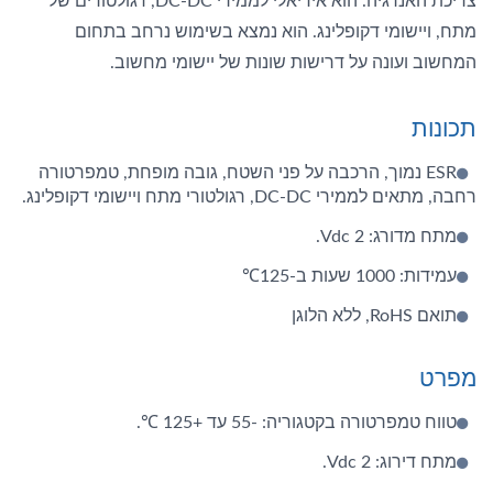
צריכת האנרגיה. הוא אידיאלי לממירי DC-DC, רגולטורים של
מתח, ויישומי דקופלינג. הוא נמצא בשימוש נרחב בתחום
המחשוב ועונה על דרישות שונות של יישומי מחשוב.
תכונות
ESR נמוך, הרכבה על פני השטח, גובה מופחת, טמפרטורה
רחבה, מתאים לממירי DC-DC, רגולטורי מתח ויישומי דקופלינג.
מתח מדורג: 2 Vdc.
עמידות: 1000 שעות ב-125℃
תואם RoHS, ללא הלוגן
מפרט
טווח טמפרטורה בקטגוריה: -55 עד +125 ℃.
מתח דירוג: 2 Vdc.