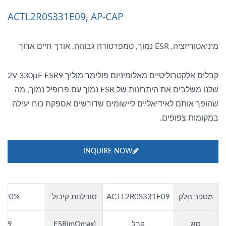
ACTL2R0S331E09, AP-CAP
מיניאטוריזציה, ESR נמוך, טמפרטורה גבוהה, אורך חיים ארוך
קבלים אלקטרוליטיים מאלומיניום פולימר מוליך 2V 330μF ESR9
שלנו משלבים את היתרונות של ESR נמוך עם פרופיל נמוך, מה
שהופך אותם לאידיאליים ליישומים שדורשים אספקת כוח יעילה
במקומות צפופים.
INQUIRE NOW
מספר חלק
ACTL2R0S331E09
סובלנות קיבול
±20%
סוג
קבל
ESR(mΩmax)
9