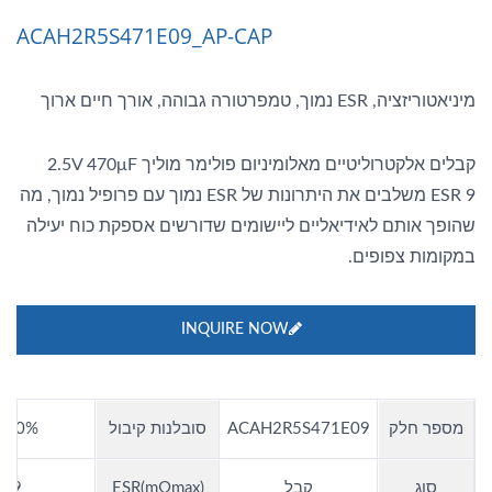
ACAH2R5S471E09_AP-CAP
מיניאטוריזציה, ESR נמוך, טמפרטורה גבוהה, אורך חיים ארוך
קבלים אלקטרוליטיים מאלומיניום פולימר מוליך 2.5V 470μF
ESR 9 משלבים את היתרונות של ESR נמוך עם פרופיל נמוך, מה
שהופך אותם לאידיאליים ליישומים שדורשים אספקת כוח יעילה
במקומות צפופים.
INQUIRE NOW
מספר חלק
ACAH2R5S471E09
סובלנות קיבול
±20%
סוג
קבל
ESR(mΩmax)
9