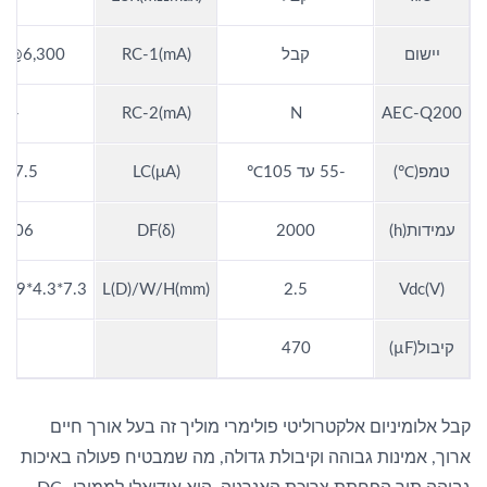
יישום
קבל
RC-1(mA)
6,300@105C
-
RC-2(mA)
N
AEC-Q200
טמפ(℃)
-55 עד 105℃
LC(μA)
117.5
עמידות(h)
2000
DF(δ)
0.06
7.3*4.3*1.9(+/-0.3)
L(D)/W/H(mm)
2.5
Vdc(V)
קיבול(µF)
470
קבל אלומיניום אלקטרוליטי פולימרי מוליך זה בעל אורך חיים
ארוך, אמינות גבוהה וקיבולת גדולה, מה שמבטיח פעולה באיכות