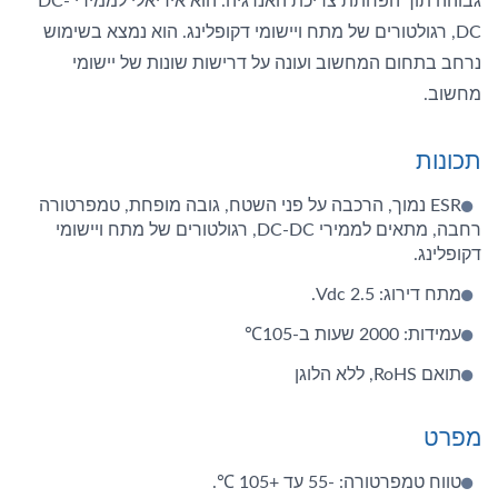
גבוהה תוך הפחתת צריכת האנרגיה. הוא אידיאלי לממירי DC-
DC, רגולטורים של מתח ויישומי דקופלינג. הוא נמצא בשימוש
נרחב בתחום המחשוב ועונה על דרישות שונות של יישומי
מחשוב.
תכונות
ESR נמוך, הרכבה על פני השטח, גובה מופחת, טמפרטורה
רחבה, מתאים לממירי DC-DC, רגולטורים של מתח ויישומי
דקופלינג.
מתח דירוג: 2.5 Vdc.
עמידות: 2000 שעות ב-105℃
תואם RoHS, ללא הלוגן
מפרט
טווח טמפרטורה: -55 עד +105 ℃.