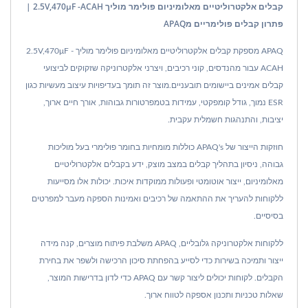
קבלים אלקטרוליטיים מאלומיניום פולימר מוליך 2.5V,470μF -ACAH |
פתרון קבלים פולימריים מAPAQ
APAQ מספקת קבלים אלקטרוליטיים מאלומיניום פולימר מוליך 2.5V,470μF -
ACAH עבור מהנדסים, קוני רכיבים, ויצרני אלקטרוניקה שזקוקים לביצועי
קבלים אמינים ביישומים תובעניים.מוצר זה תומך בעדיפויות עיצוב מעשיות כגון
ESR נמוך, גודל קומפקטי, עמידות בטמפרטורות גבוהות, אורך חיים ארוך,
יציבות, והתנהגות חשמלית עקבית.
חוזקות הייצור של APAQ's כוללות מומחיות בחומר פולימרי בעל מוליכות
גבוהה, ניסיון בתהליך קבלים במצב מוצק, ידע בקבלים אלקטרוליטיים
מאלומיניום, ייצור אוטומטי ופעולות ממוקדות איכות. יכולות אלו מסייעות
ללקוחות להעריך את ההתאמה של רכיבים ואמינות הספקה מעבר למפרטים
בסיסיים.
ללקוחות אלקטרוניקה גלובליים, APAQ משלבת פיתוח מוצרים, קנה מידה
ייצור ותמיכה בשירות כדי לסייע בהפחתת סיכון הרכישה ולשפר את בחירת
הקבלים. לקוחות יכולים ליצור קשר עם APAQ כדי לדון בדרישות המוצר,
שאלות טכניות ותכנון אספקה לטווח ארוך.