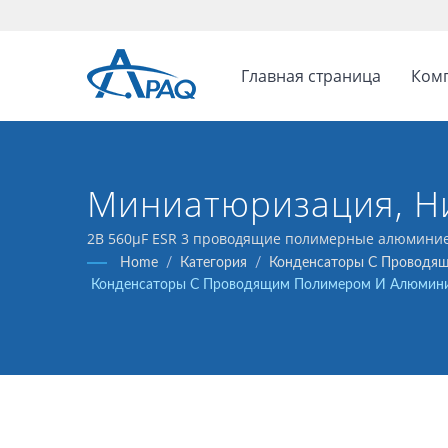
Главная страница
Ком
Миниатюризация, Ни
Долговечность
2В 560μF ESR 3 проводящие полимерные алюминие
регуляторов напряжения и применения по декупл
Home
/
Категория
/
Конденсаторы С Проводящ
Конденсаторы С Проводящим Полимером И Алюминиев