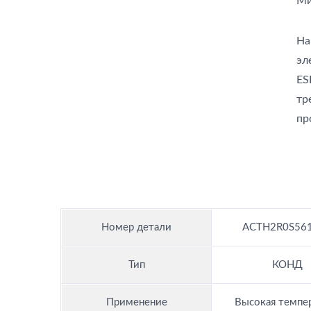
Ми
На
эл
ES
тр
пр
Номер детали
ACTH2R0S56
Тип
КОНД
Применение
Высокая темпе