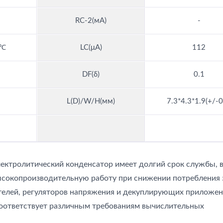
RC-2(мА)
-
5℃
LC(μA)
112
DF(δ)
0.1
L(D)/W/H(мм)
7.3*4.3*1.9(+/-0
ктролитический конденсатор имеет долгий срок службы, 
ысокопроизводительную работу при снижении потребления 
елей, регуляторов напряжения и декуплирующих приложен
соответствует различным требованиям вычислительных