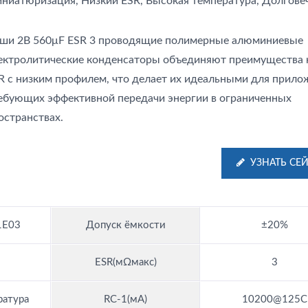
ниатюризация, Низкий ESR, Высокая температура, Долгове
ши 2В 560μF ESR 3 проводящие полимерные алюминиевые
ектролитические конденсаторы объединяют преимущества 
R с низким профилем, что делает их идеальными для прило
ебующих эффективной передачи энергии в ограниченных
остранствах.
УЗНАТЬ СЕ
1E03
Допуск ёмкости
±20%
ESR(мΩмакс)
3
ратура
RC-1(мА)
10200@125C