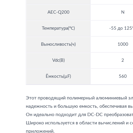
AEC-Q200
N
Температура(℃)
-55 до 12
Выносливость(ч)
1000
Vdc(В)
2
Ёмкость(µF)
560
Этот проводящий полимерный алюминиевый эле
надежность и большую емкость, обеспечивая в
Он идеально подходит для DC-DC преобразоват
Широко используется в области вычислений и 
приложений.