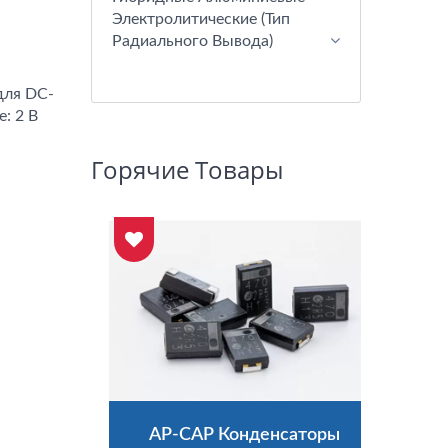
Электролитические (тип
Радиального Вывода)
для DC-
: 2 В
Горячие Товары
торы
AP-CAP Конденсаторы
Гиб