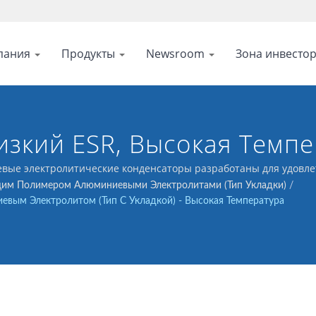
пания
Продукты
Newsroom
Зона инвесто
зкий ESR, Высокая Темпе
вые электролитические конденсаторы разработаны для удовле
ированию.
им Полимером Алюминиевыми Электролитами (тип Укладки)
/
ым Электролитом (тип С Укладкой) - Высокая Температура