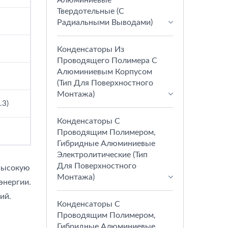
Алюминиевые
Твердотельные (с
Радиальными Выводами)
Конденсаторы Из
Проводящего Полимера С
Алюминиевым Корпусом
(тип Для Поверхностного
Монтажа)
.3)
Конденсаторы С
Проводящим Полимером,
Гибридные Алюминиевые
Электролитические (тип
Для Поверхностного
высокую
Монтажа)
энергии.
ий.
Конденсаторы С
Проводящим Полимером,
Гибридные Алюминиевые