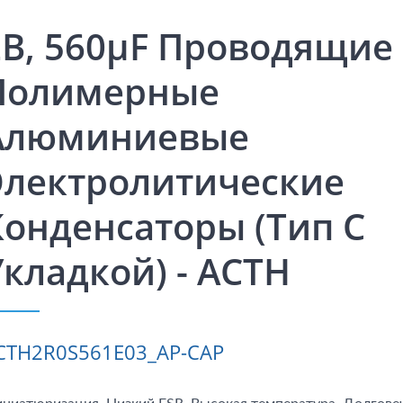
2В, 560μF Проводящие
Полимерные
Алюминиевые
Электролитические
Конденсаторы (тип С
Укладкой) - ACTH
CTH2R0S561E03_AP-CAP