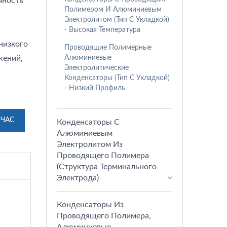
чность
Полимером И Алюминиевым
Электролитом (тип С Укладкой)
- Высокая Температура
низкого
Проводящие Полимерные
Алюминиевые
жений,
Электролитические
Конденсаторы (тип С Укладкой)
- Низкий Профиль
ЙЧАС
Конденсаторы С
Алюминиевым
Электролитом Из
Проводящего Полимера
(структура Терминального
Электрода)
Конденсаторы Из
Проводящего Полимера,