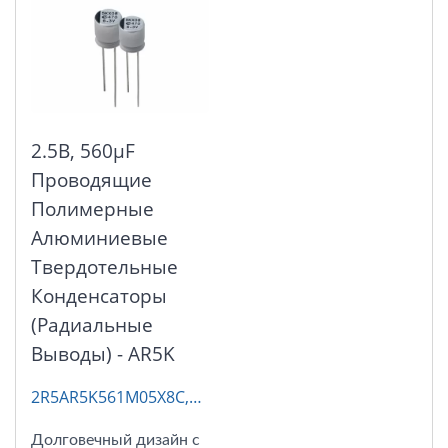
2.5В, 560μF
Проводящие
Полимерные
Алюминиевые
Твердотельные
Конденсаторы
(радиальные
Выводы) - AR5K
2R5AR5K561M05X8C,
AP-CON
Долговечный дизайн с