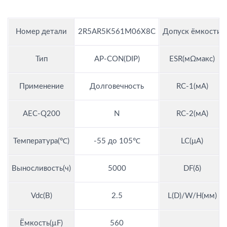
Номер детали
2R5AR5K561M06X8C
Допуск ёмкости
Тип
AP-CON(DIP)
ESR(мΩмакс)
Применение
Долговечность
RC-1(мА)
AEC-Q200
N
RC-2(мА)
Температура(℃)
-55 до 105℃
LC(μA)
Выносливость(ч)
5000
DF(δ)
Vdc(В)
2.5
L(D)/W/H(мм)
Ёмкость(µF)
560