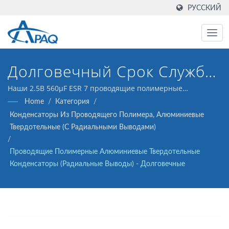
РУССКИЙ
Долговечный Срок Службы
5000 Часов При 105°C Для
Наши 2.5В 560μF ESR 7 проводящие полимерные
алюминиевые твердотельные конденсаторы (радиальные
Home
/
Категория
/
Серверов,
выводы) разработаны для работы с DC-DC
Конденсаторы Из Проводящего Полимера, Алюминиевые
преобразователями, регуляторами напряжения и в
Телекоммуникаций И
Твердотельные (с Радиальными Выводами)
качестве фильтров.
/
Драйверов LED
Проводящие Полимерные Алюминиевые Твердотельные
Конденсаторы (радиальные Выводы) - Долговечные