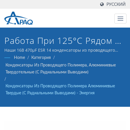
РУССКИЙ
Работа При 125°C Рядом С
Трансформаторами, 2000
Наши 16В 470μF ESR 14 конденсаторы из проводящего
полимера алюминия (радиальные выводы) разработаны
Home
/
Категория
/
Часов При 125°C Для
для удовлетворения потребностей DC-DC
Конденсаторы Из Проводящего Полимера, Алюминиевые
преобразователей, регуляторов напряжения и
Горячих Зон Силовых
Твердотельные (с Радиальными Выводами)
декуплирующих приложений.
/
Модулей
Конденсаторы Из Проводящего Полимера Алюминиевые
Твердые (с Радиальными Выводами) - Энергия