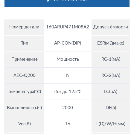
Номер детали
160ARUP471M08A2
Допуск ёмкости
Тип
AP-CON(DIP)
ESR(мΩмакс)
Применение
Мощность
RC-1(мА)
AEC-Q200
N
RC-2(мА)
Температура(℃)
-55 до 125℃
LC(μA)
Выносливость(ч)
2000
DF(δ)
Vdc(В)
16
L(D)/W/H(мм)