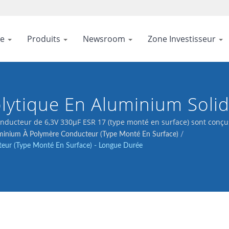
se
Produits
Newsroom
Zone Investisseur
lytique En Aluminium Soli
 Axé Sur Des Performance
ducteur de 6,3V 330μF ESR 17 (type monté en surface) sont conçu
minium À Polymère Conducteur (type Monté En Surface)
/
inu.
eur (type Monté En Surface) - Longue Durée