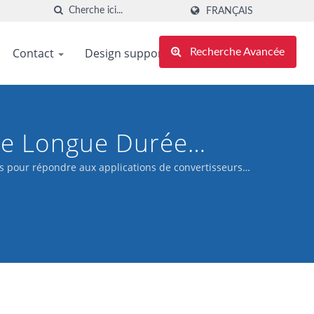
FRANÇAIS
Contact
Design support
Recherche Avancée
de Longue Durée
s Stables Pour Un
s pour répondre aux applications de convertisseurs