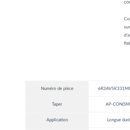
co
Co
su
d'
fia
Numéro de pièce
6R3AV5K331M
Taper
AP-CON(SM
Application
Longue dur