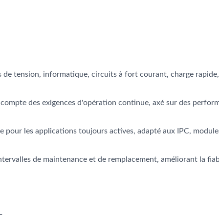
de tension, informatique, circuits à fort courant, charge rapide,
 compte des exigences d'opération continue, axé sur des perfor
e pour les applications toujours actives, adapté aux IPC, module
tervalles de maintenance et de remplacement, améliorant la fiabi
ndensateurs AP-CAP
Condensateurs Hybri
℃.