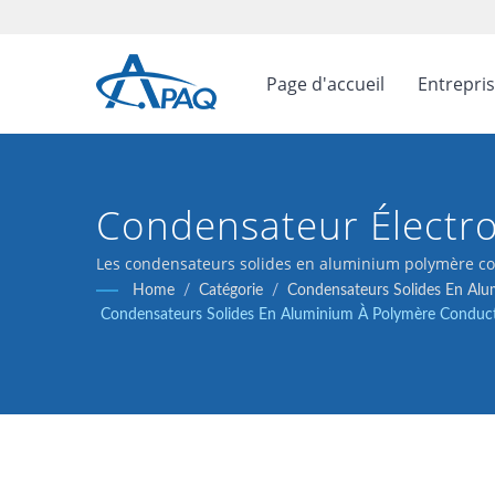
Page d'accueil
Entrepri
Condensateur Électro
5000 Heures À 105°C,
Les condensateurs solides en aluminium polymère con
DC-DC, régulateurs de tension et découplage.
Home
/
Catégorie
/
Condensateurs Solides En Alu
Fonctionnement Cont
Condensateurs Solides En Aluminium À Polymère Conduct