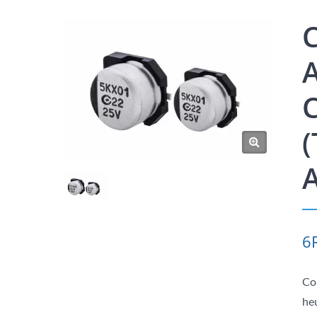
C
C
(
6
Co
he