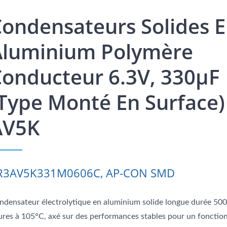
ondensateurs Solides 
Aluminium Polymère
onducteur 6.3V, 330μF
type Monté En Surface) 
AV5K
R3AV5K331M0606C, AP-CON SMD
ndensateur électrolytique en aluminium solide longue durée 50
ures à 105°C, axé sur des performances stables pour un foncti