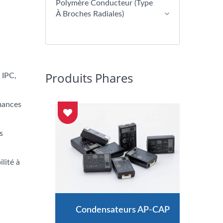
Polymère Conducteur (type
À Broches Radiales)
Produits Phares
 IPC,
mances
s
lité à
des
Condensateurs AP-CAP
Co