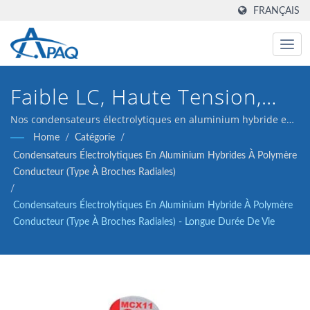
FRANÇAIS
Faible LC, Haute Tension,
Haute Fiabilité
Nos condensateurs électrolytiques en aluminium hybride en
polymère conducteur de 35V 270μF ESR 20 (type à broches
Home
/
Catégorie
/
radiales) sont conçus pour répondre aux besoins des
Condensateurs Électrolytiques En Aluminium Hybrides À Polymère
convertisseurs DC-DC, des régulateurs de tension et des
Conducteur (type À Broches Radiales)
applications de découplage.
/
Condensateurs Électrolytiques En Aluminium Hybride À Polymère
Conducteur (Type À Broches Radiales) - Longue Durée De Vie