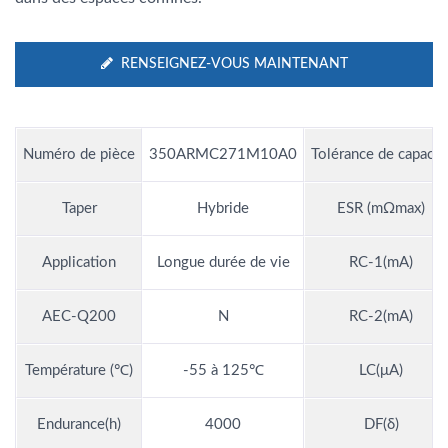
RENSEIGNEZ-VOUS MAINTENANT
Numéro de pièce
350ARMC271M10A0
Tolérance de capacit
Taper
Hybride
ESR (mΩmax)
Application
Longue durée de vie
RC-1(mA)
AEC-Q200
N
RC-2(mA)
Température (℃)
-55 à 125℃
LC(μA)
Endurance(h)
4000
DF(δ)