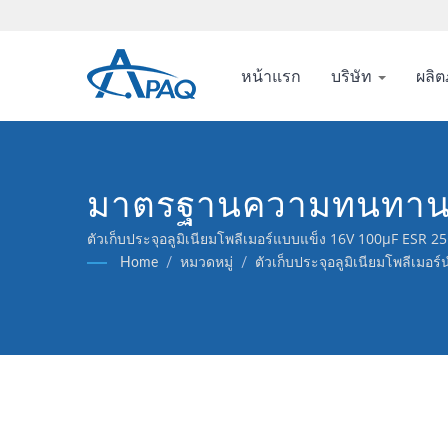
หน้าแรก
บริษัท
ผลิต
มาตรฐานความทนทานที่อ
ตอบสนองความท้าทายด้า
ตัวเก็บประจุอลูมิเนียมโพลีเมอร์แบบแข็ง 16V 100μF ESR
สัญญาณ.
Home
/
หมวดหมู่
/
ตัวเก็บประจุอลูมิเนียมโพลีเมอ
และใกล้แหล่งความร้อน
125℃