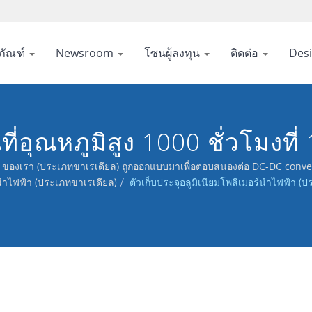
ภัณฑ์
Newsroom
โซนผู้ลงทุน
ติดต่อ
Des
ุณหภูมิสูง 1000 ชั่วโมงที
นความน่าเชื่อถือของตัวเก็บ
 25 ของเรา (ประเภทขาเรเดียล) ถูกออกแบบมาเพื่อตอบสนองต่อ DC-DC con
ร์นำไฟฟ้า (ประเภทขาเรเดียล)
/
ตัวเก็บประจุอลูมิเนียมโพลีเมอร์นำไฟฟ้า (ป
 โดยมีช่วงอุณหภูมิในการทำง