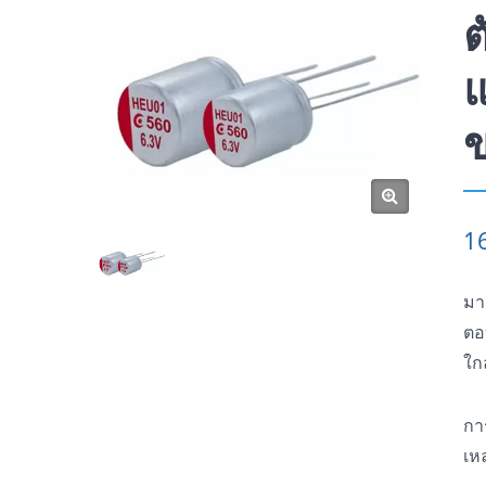
ต
แ
ข
1
มา
ตอ
ใก
กา
เห