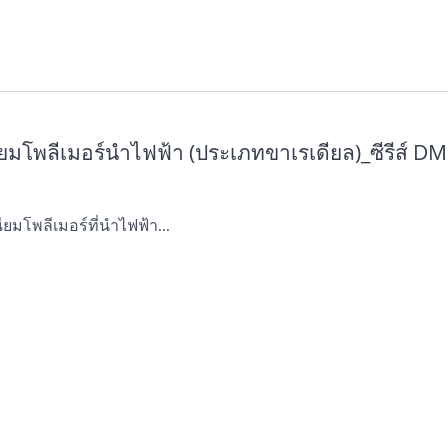
ียมโพลีเมอร์นำไฟฟ้า (ประเภทขาเรเดียล)_ซีรีส์ DM
นียมโพลีเมอร์ที่นำไฟฟ้า...