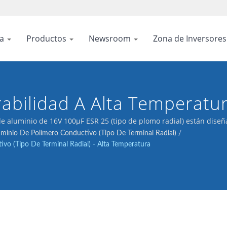
sa
Productos
Newsroom
Zona de Inversore
rabilidad A Alta Temperatu
Abordar Los Desafíos De F
e aluminio de 16V 100μF ESR 25 (tipo de plomo radial) están diseñ
ento.
minio De Polímero Conductivo (Tipo De Terminal Radial)
/
ios Confinados Y Cerca De 
o (Tipo De Terminal Radial) - Alta Temperatura
mperatura De Funcionamie