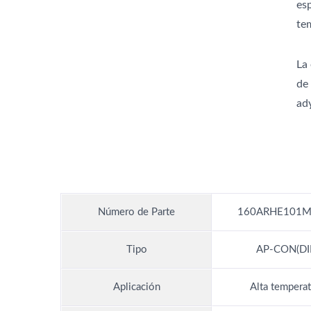
es
te
La
de
ady
Número de Parte
160ARHE101M
Tipo
AP-CON(DI
Aplicación
Alta temperat