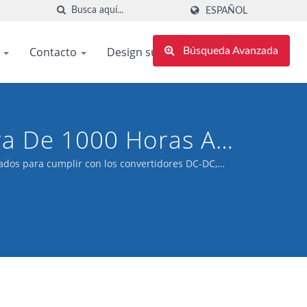
ESPAÑOL
s
Contacto
Design support
Búsqueda Avanzada
ra De 1000 Horas A
iabilidad De Los
ados para cumplir con los convertidores DC-DC,
Fuentes De Calor,
nto De -55℃ A 125℃.