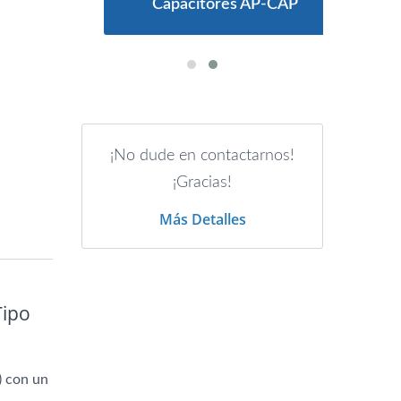
os
Capacitores AP-CAP
¡No dude en contactarnos!
¡Gracias!
Más Detalles
Tipo
) con un