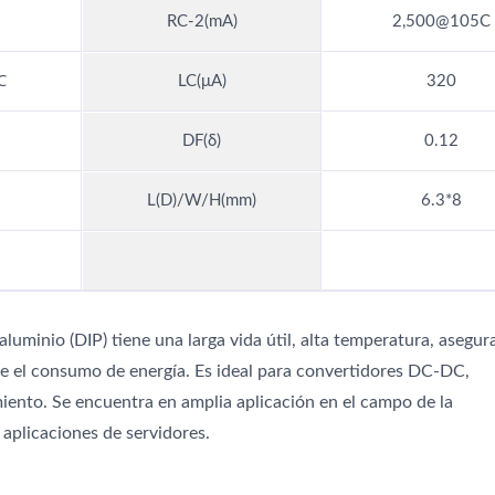
RC-2(mA)
2,500@105C
℃
LC(μA)
320
DF(δ)
0.12
L(D)/W/H(mm)
6.3*8
uminio (DIP) tiene una larga vida útil, alta temperatura, asegu
e el consumo de energía. Es ideal para convertidores DC-DC,
iento. Se encuentra en amplia aplicación en el campo de la
aplicaciones de servidores.