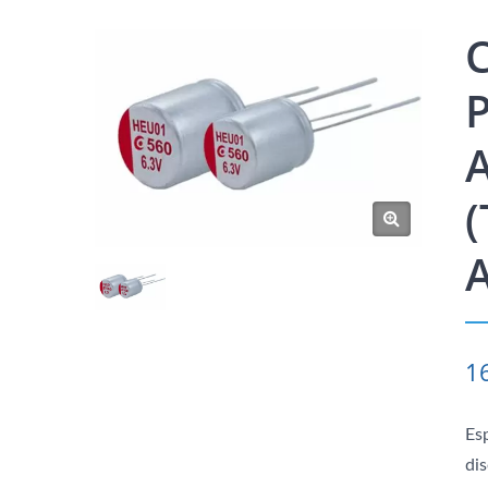
C
A
(
1
Es
dis