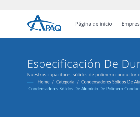
Página de inicio
Empre
Especificación De Du
125℃, Diseñada Para 
Nuestros capacitores sólidos de polímero conductor d
reguladores de voltaje y aplicaciones de desacoplami
Home
/
Categoría
/
Condensadores Sólidos De Alu
Capacitores En Espac
Condensadores Sólidos De Aluminio De Polímero Conductiv
Con Un Rango De Te