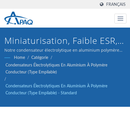
FRANÇAIS
Miniaturisation, Faible ESR,
Haute Température, Longue
Notre condensateur électrolytique en aluminium polymère
conducteur de 2,5V 470μF ESR 9 est conçu pour répondre aux
Home
/
Catégorie
/
Durée De Vie
convertisseurs DC-DC, régulateurs de tension et applications
Condensateurs Électrolytiques En Aluminium À Polymère
de découplage.
Conducteur (type Empilable)
/
Condensateurs Électrolytiques En Aluminium À Polymère
Conducteur (type Empilable) - Standard