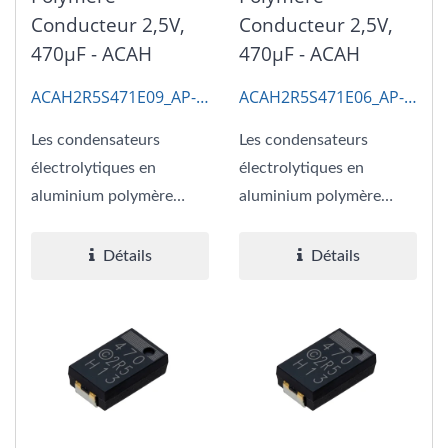
Conducteur 2,5V,
Conducteur 2,5V,
470μF - ACAH
470μF - ACAH
ACAH2R5S471E09_AP-
ACAH2R5S471E06_AP-
CAP
CAP
Les condensateurs
Les condensateurs
électrolytiques en
électrolytiques en
aluminium polymère
aluminium polymère
conducteur de 2,5V
conducteur de 2,5V
470μF ESR 9
470μF ESR 6
Détails
Détails
combinent...
combinent...