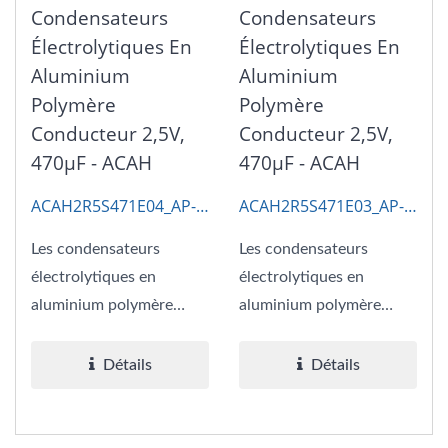
Condensateurs
Condensateurs
Électrolytiques En
Électrolytiques En
Aluminium
Aluminium
Polymère
Polymère
Conducteur 2,5V,
Conducteur 2,5V,
470μF - ACAH
470μF - ACAH
ACAH2R5S471E04_AP-
ACAH2R5S471E03_AP-
CAP
CAP
Les condensateurs
Les condensateurs
électrolytiques en
électrolytiques en
aluminium polymère
aluminium polymère
conducteur de 2,5V
conducteur 2,5V 470μF
470μF ESR 4,5
ESR 3 combinent...
Détails
Détails
combinent...