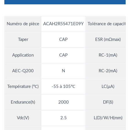
Numéro de pièce
ACAH2R5S471E09Y
Tolérance de capacité
Taper
CAP
ESR (mΩmax)
Application
CAP
RC-1(mA)
AEC-Q200
N
RC-2(mA)
Température (℃)
-55 à 105℃
LC(μA)
Endurance(h)
2000
DF(δ)
Vdc(V)
2.5
L(D)/W/H(mm)