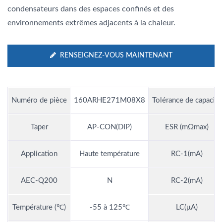
condensateurs dans des espaces confinés et des
environnements extrêmes adjacents à la chaleur.
RENSEIGNEZ-VOUS MAINTENANT
Numéro de pièce
160ARHE271M08X8
Tolérance de capacité
Taper
AP-CON(DIP)
ESR (mΩmax)
Application
Haute température
RC-1(mA)
AEC-Q200
N
RC-2(mA)
Température (℃)
-55 à 125℃
LC(μA)