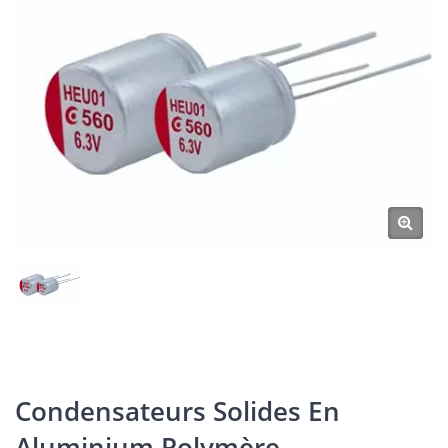
De Chaleur, Avec Une Plage
De Température De
Fonctionnement De -55℃ À
125℃.
Condensateurs Solides En
Aluminium Polymère