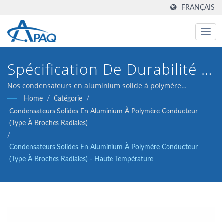
FRANÇAIS
Spécification De Durabilité À
Haute Température
Nos condensateurs en aluminium solide à polymère
conducteur de 16V 270μF ESR 16 (type à broches radiales)
Home
/
Catégorie
/
Révolutionnaire De 1000
sont conçus pour répondre aux applications de
Condensateurs Solides En Aluminium À Polymère Conducteur
convertisseurs DC-DC, régulateurs de tension et découplage.
Heures À 125℃, Conçue
(type À Broches Radiales)
/
Pour Relever Les Défis De
Condensateurs Solides En Aluminium À Polymère Conducteur
(type À Broches Radiales) - Haute Température
Fiabilité Des Condensateurs
Dans Des Espaces Confinés
Et À Proximité De Sources