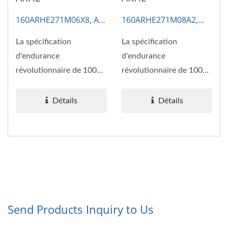
160ARHE271M06X8, AP-
160ARHE271M08A2,
CON
AP-CON
La spécification
La spécification
d'endurance
d'endurance
révolutionnaire de 1000
révolutionnaire de 1000
heures à 125°C résout
heures à 125°C résout
les problèmes...
les problèmes...
Détails
Détails