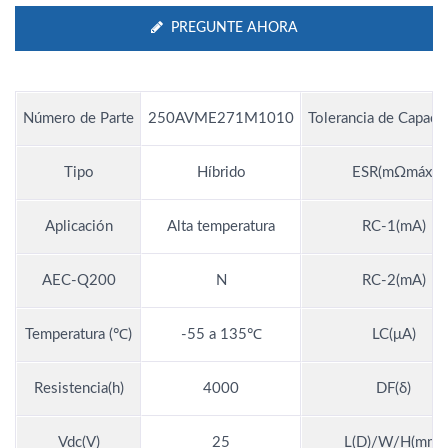
PREGUNTE AHORA
Número de Parte
250AVME271M1010
Tolerancia de Capacit
Tipo
Híbrido
ESR(mΩmáx)
Aplicación
Alta temperatura
RC-1(mA)
AEC-Q200
N
RC-2(mA)
Temperatura (℃)
-55 a 135℃
LC(μA)
Resistencia(h)
4000
DF(δ)
Vdc(V)
25
L(D)/W/H(mm)