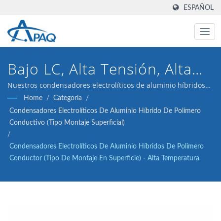
ESPAÑOL
Bajo LC, Alta Tensión, Alta
Fiabilidad
Nuestros condensadores electrolíticos de aluminio híbridos
de polímero conductor de 25V 270μF ESR 20 (tipo de montaje
Home
/
Categoría
/
en superficie) están diseñados para cumplir con los
Condensadores Electrolíticos De Aluminio Híbrido De Polímero
convertidores DC-DC, reguladores de voltaje y aplicaciones de
Conductivo (Tipo Montaje Superficial)
desacoplamiento.
/
Condensadores Electrolíticos De Aluminio Híbridos De Polímero
Conductor (tipo De Montaje En Superficie) - Alta Temperatura