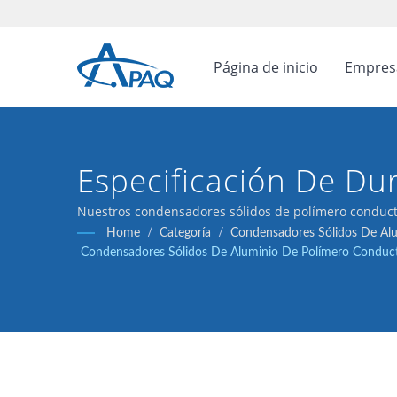
Página de inicio
Empre
Especificación De Du
125℃, Diseñada Para 
Nuestros condensadores sólidos de polímero conducto
reguladores de voltaje y aplicaciones de desacoplami
Home
/
Categoría
/
Condensadores Sólidos De Alu
Capacitores En Espac
Condensadores Sólidos De Aluminio De Polímero Conductiv
Con Un Rango De Te