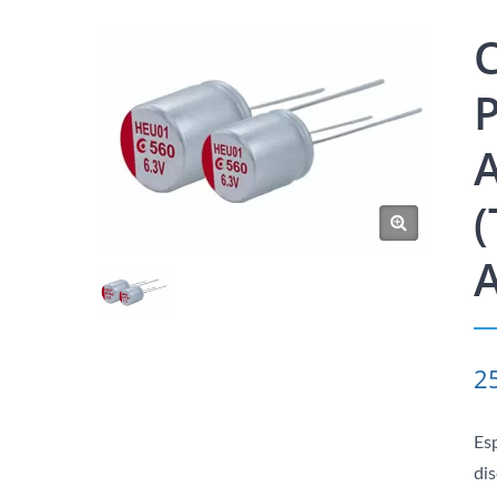
A
(
2
Es
dis