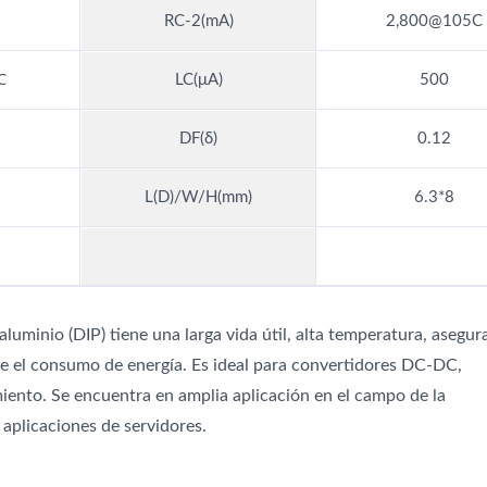
RC-2(mA)
2,800@105C
℃
LC(μA)
500
DF(δ)
0.12
L(D)/W/H(mm)
6.3*8
uminio (DIP) tiene una larga vida útil, alta temperatura, asegu
e el consumo de energía. Es ideal para convertidores DC-DC,
iento. Se encuentra en amplia aplicación en el campo de la
aplicaciones de servidores.