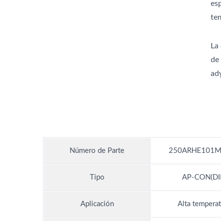
es
te
La
de
ady
Número de Parte
250ARHE101M
Tipo
AP-CON(DI
Aplicación
Alta temperat