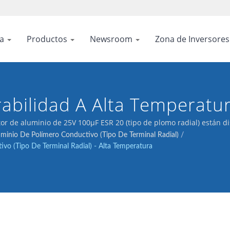
sa
Productos
Newsroom
Zona de Inversore
rabilidad A Alta Temperatu
Abordar Los Desafíos De F
r de aluminio de 25V 100μF ESR 20 (tipo de plomo radial) están d
ento.
minio De Polímero Conductivo (Tipo De Terminal Radial)
/
ios Confinados Y Cerca De 
o (Tipo De Terminal Radial) - Alta Temperatura
mperatura De Funcionamie