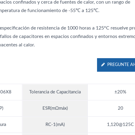
pacios confinados y cerca de fuentes de calor, con un rango de
mperatura de funcionamiento de -55℃ a 125℃.
 especificación de resistencia de 1000 horas a 125°C resuelve p
 fallos de capacitores en espacios confinados y entornos extrem
acentes al calor.
PREGUNTE A
06X8
Tolerancia de Capacitancia
±20%
P)
ESR(mΩmáx)
20
ura
RC-1(mA)
1,120@125C