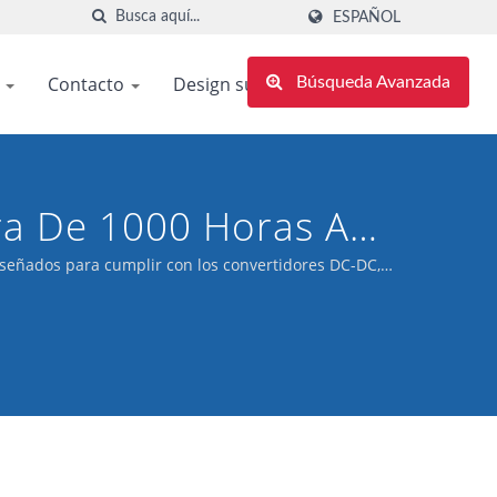
ESPAÑOL
s
Contacto
Design support
Búsqueda Avanzada
ra De 1000 Horas A
iabilidad De Los
iseñados para cumplir con los convertidores DC-DC,
Fuentes De Calor,
nto De -55℃ A 125℃.