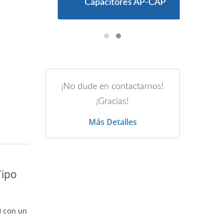
os
Capacitores AP-CAP
¡No dude en contactarnos!
¡Gracias!
Más Detalles
Tipo
) con un