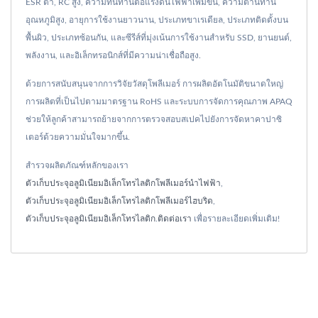
ESR ต่ำ, RC สูง, ความทนทานต่อแรงดันไฟฟ้าเพิ่มขึ้น, ความต้านทาน
อุณหภูมิสูง, อายุการใช้งานยาวนาน, ประเภทขาเรเดียล, ประเภทติดตั้งบน
พื้นผิว, ประเภทซ้อนกัน, และซีรีส์ที่มุ่งเน้นการใช้งานสำหรับ SSD, ยานยนต์,
พลังงาน, และอิเล็กทรอนิกส์ที่มีความน่าเชื่อถือสูง.
ด้วยการสนับสนุนจากการวิจัยวัสดุโพลีเมอร์ การผลิตอัตโนมัติขนาดใหญ่
การผลิตที่เป็นไปตามมาตรฐาน RoHS และระบบการจัดการคุณภาพ APAQ
ช่วยให้ลูกค้าสามารถย้ายจากการตรวจสอบสเปคไปยังการจัดหาคาปาซิ
เตอร์ด้วยความมั่นใจมากขึ้น.
สำรวจผลิตภัณฑ์หลักของเรา
ตัวเก็บประจุอลูมิเนียมอิเล็กโทรไลติกโพลีเมอร์นำไฟฟ้า
,
ตัวเก็บประจุอลูมิเนียมอิเล็กโทรไลติกโพลีเมอร์ไฮบริด
,
ตัวเก็บประจุอลูมิเนียมอิเล็กโทรไลติก
.
ติดต่อเรา
เพื่อรายละเอียดเพิ่มเติม!