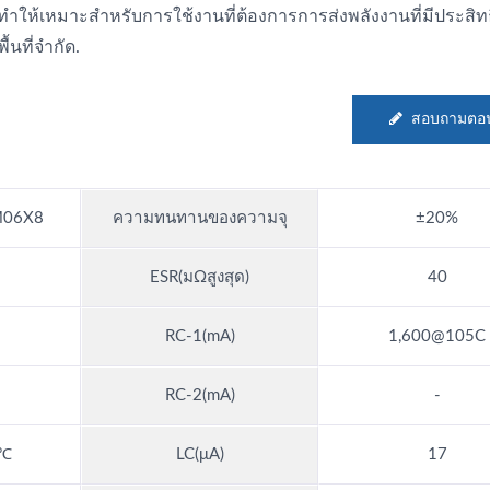
งทำให้เหมาะสำหรับการใช้งานที่ต้องการการส่งพลังงานที่มีประสิ
ื้นที่จำกัด.
สอบถามตอน
M06X8
ความทนทานของความจุ
±20%
ESR(มΩสูงสุด)
40
RC-1(mA)
1,600@105C
RC-2(mA)
-
5℃
LC(μA)
17