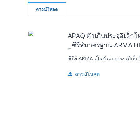
ดาวน์โหลด
APAQ ตัวเก็บประจุอิเล็ก
_ ซีรีส์มาตรฐาน-ARMA 
ซีรีส์ ARMA เป็นตัวเก็บประจุอิเล
ดาวน์โหลด