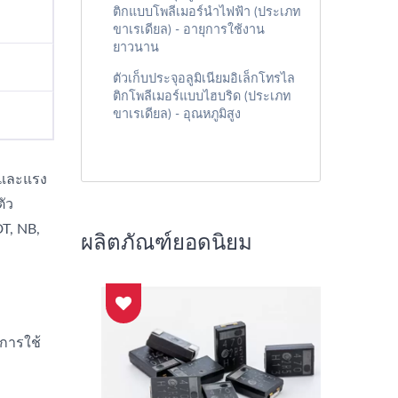
ติกแบบโพลีเมอร์นำไฟฟ้า (ประเภท
ขาเรเดียล) - อายุการใช้งาน
ยาวนาน
ตัวเก็บประจุอลูมิเนียมอิเล็กโทรไล
ติกโพลีเมอร์แบบไฮบริด (ประเภท
ขาเรเดียล) - อุณหภูมิสูง
ง และแรง
ัว
T, NB,
ผลิตภัณฑ์ยอดนิยม
การใช้