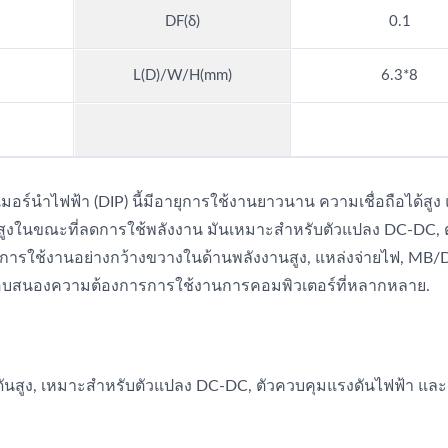
DF(δ)
0.1
L(D)/W/H(mm)
6.3*8
เมอร์นำไฟฟ้า (DIP) นี้มีอายุการใช้งานยาวนาน ความเชื่อถือได้สู
าพสูงในขณะที่ลดการใช้พลังงาน มันเหมาะสำหรับตัวแปลง DC-DC, ต
ารใช้งานอย่างกว้างขวางในด้านพลังงานสูง, แหล่งจ่ายไฟ, MB/D
 และตอบสนองความต้องการการใช้งานการคอมพิวเตอร์ที่หลากหลาย.
ดันสูง, เหมาะสำหรับตัวแปลง DC-DC, ตัวควบคุมแรงดันไฟฟ้า และ