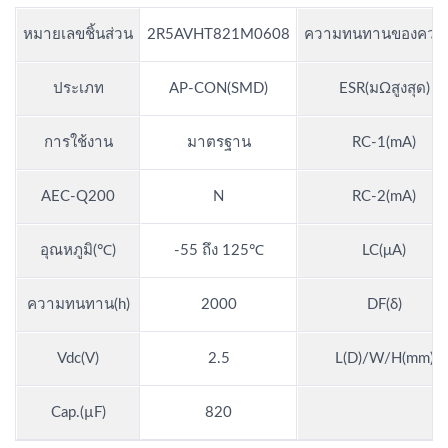
หมายเลขชิ้นส่วน
2R5AVHT821M0608
ความทนทานของความ
ประเภท
AP-CON(SMD)
ESR(มΩสูงสุด)
การใช้งาน
มาตรฐาน
RC-1(mA)
AEC-Q200
N
RC-2(mA)
อุณหภูมิ(℃)
-55 ถึง 125℃
LC(μA)
ความทนทาน(h)
2000
DF(δ)
Vdc(V)
2.5
L(D)/W/H(mm)
Cap.(µF)
820