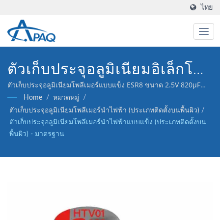
ไทย
ตัวเก็บประจุอลูมิเนียมอิเล็กโทร
ไลต์แบบแข็งที่ทนความร้อนสูง
ตัวเก็บประจุอลูมิเนียมโพลีเมอร์แบบแข็ง ESR8 ขนาด 2.5V 820μF
ของเรา (ประเภทติดตั้งบนพื้นผิว) ถูกออกแบบมาเพื่อตอบสนองต่อ DC-
Home
/
หมวดหมู่
/
2000 ชั่วโมงที่ 125°C ให้
DC converters, ตัวควบคุมแรงดันไฟฟ้า และการใช้งานการแยก
ตัวเก็บประจุอลูมิเนียมโพลีเมอร์นำไฟฟ้า (ประเภทติดตั้งบนพื้นผิว)
/
สัญญาณ.
ประสิทธิภาพที่เสถียรและเชื่อ
ตัวเก็บประจุอลูมิเนียมโพลีเมอร์นำไฟฟ้าแบบแข็ง (ประเภทติดตั้งบน
พื้นผิว) - มาตรฐาน
ถือได้ที่อุณหภูมิสูง.