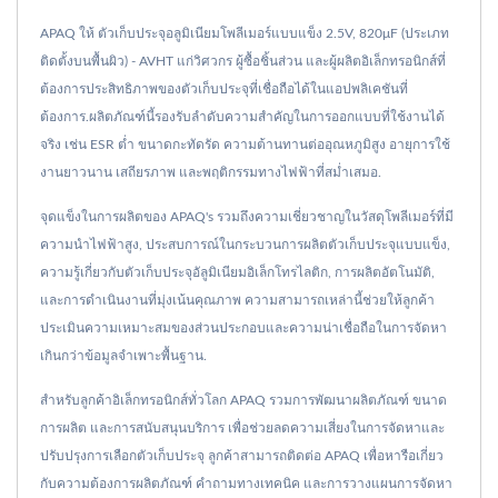
APAQ ให้ ตัวเก็บประจุอลูมิเนียมโพลีเมอร์แบบแข็ง 2.5V, 820μF (ประเภท
ติดตั้งบนพื้นผิว) - AVHT แก่วิศวกร ผู้ซื้อชิ้นส่วน และผู้ผลิตอิเล็กทรอนิกส์ที่
ต้องการประสิทธิภาพของตัวเก็บประจุที่เชื่อถือได้ในแอปพลิเคชันที่
ต้องการ.ผลิตภัณฑ์นี้รองรับลำดับความสำคัญในการออกแบบที่ใช้งานได้
จริง เช่น ESR ต่ำ ขนาดกะทัดรัด ความต้านทานต่ออุณหภูมิสูง อายุการใช้
งานยาวนาน เสถียรภาพ และพฤติกรรมทางไฟฟ้าที่สม่ำเสมอ.
จุดแข็งในการผลิตของ APAQ's รวมถึงความเชี่ยวชาญในวัสดุโพลีเมอร์ที่มี
ความนำไฟฟ้าสูง, ประสบการณ์ในกระบวนการผลิตตัวเก็บประจุแบบแข็ง,
ความรู้เกี่ยวกับตัวเก็บประจุอัลูมิเนียมอิเล็กโทรไลติก, การผลิตอัตโนมัติ,
และการดำเนินงานที่มุ่งเน้นคุณภาพ ความสามารถเหล่านี้ช่วยให้ลูกค้า
ประเมินความเหมาะสมของส่วนประกอบและความน่าเชื่อถือในการจัดหา
เกินกว่าข้อมูลจำเพาะพื้นฐาน.
สำหรับลูกค้าอิเล็กทรอนิกส์ทั่วโลก APAQ รวมการพัฒนาผลิตภัณฑ์ ขนาด
การผลิต และการสนับสนุนบริการ เพื่อช่วยลดความเสี่ยงในการจัดหาและ
ปรับปรุงการเลือกตัวเก็บประจุ ลูกค้าสามารถติดต่อ APAQ เพื่อหารือเกี่ยว
กับความต้องการผลิตภัณฑ์ คำถามทางเทคนิค และการวางแผนการจัดหา