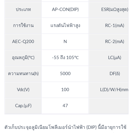
ประเภท
AP-CON(DIP)
ESR(มΩสูงสุด)
การใช้งาน
แรงดันไฟฟ้าสูง
RC-1(mA)
AEC-Q200
N
RC-2(mA)
อุณหภูมิ(℃)
-55 ถึง 105℃
LC(μA)
ความทนทาน(h)
5000
DF(δ)
Vdc(V)
100
L(D)/W/H(mm)
Cap.(µF)
47
ตัวเก็บประจุอลูมิเนียมโพลีเมอร์นำไฟฟ้า (DIP) นี้มีอายุการใช้