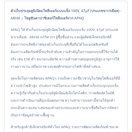
ตัวเก็บประจุอลูมิเนียมโพลีเมอร์แบบแข็ง 100V, 47μF (ประเภทขาเรเดียล) -
ARHA | โซลูชันคาปาซิเตอร์โพลีเมอร์จาก APAQ
APAQ ให้ ตัวเก็บประจุอลูมิเนียมโพลีเมอร์แบบแข็ง 100V, 47μF (ประเภท
ขาเรเดียล) - ARHA แก่วิศวกร ผู้ซื้อชิ้นส่วน และผู้ผลิตอิเล็กทรอนิกส์ที่
ต้องการประสิทธิภาพของตัวเก็บประจุที่เชื่อถือได้ในแอปพลิเคชันที่
ต้องการ.ผลิตภัณฑ์นี้รองรับลำดับความสำคัญในการออกแบบที่ใช้งานได้
จริง เช่น ESR ต่ำ ขนาดกะทัดรัด ความต้านทานต่ออุณหภูมิสูง อายุการใช้
งานยาวนาน เสถียรภาพ และพฤติกรรมทางไฟฟ้าที่สม่ำเสมอ.
จุดแข็งในการผลิตของ APAQ's รวมถึงความเชี่ยวชาญในวัสดุโพลีเมอร์ที่มี
ความนำไฟฟ้าสูง, ประสบการณ์ในกระบวนการผลิตตัวเก็บประจุแบบแข็ง,
ความรู้เกี่ยวกับตัวเก็บประจุอัลูมิเนียมอิเล็กโทรไลติก, การผลิตอัตโนมัติ,
และการดำเนินงานที่มุ่งเน้นคุณภาพ ความสามารถเหล่านี้ช่วยให้ลูกค้า
ประเมินความเหมาะสมของส่วนประกอบและความน่าเชื่อถือในการจัดหา
เกินกว่าข้อมูลจำเพาะพื้นฐาน.
สำหรับลูกค้าอิเล็กทรอนิกส์ทั่วโลก APAQ รวมการพัฒนาผลิตภัณฑ์ ขนาด