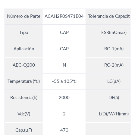
Número de Parte
ACAH2R0S471E04
Tolerancia de Capacitan
Tipo
CAP
ESR(mΩmáx)
Aplicación
CAP
RC-1(mA)
AEC-Q200
N
RC-2(mA)
Temperatura (℃)
-55 a 105℃
LC(μA)
Resistencia(h)
2000
DF(δ)
Vdc(V)
2
L(D)/W/H(mm)
Cap.(µF)
470