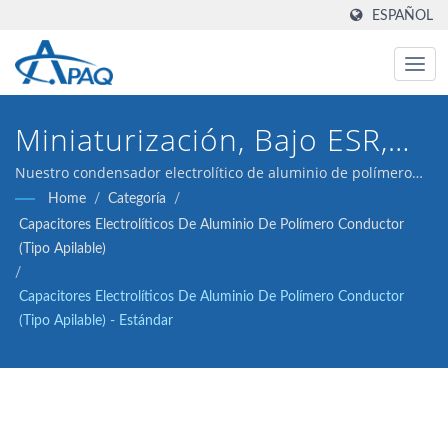
ESPAÑOL
Miniaturización, Bajo ESR,
Alta Temperatura, Larga Vida
Nuestro condensador electrolítico de aluminio de polímero
conductivo de 2V 470μF ESR 4.5 está diseñado para cumplir
Home
/
Categoría
/
con los convertidores DC-DC, reguladores de voltaje y
Capacitores Electrolíticos De Aluminio De Polímero Conductor
aplicaciones de desacoplamiento.
(tipo Apilable)
/
Capacitores Electrolíticos De Aluminio De Polímero Conductor
(tipo Apilable) - Estándar