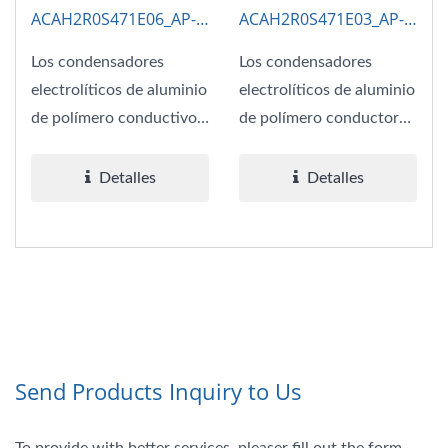
ACAH2R0S471E06_AP-
ACAH2R0S471E03_AP-
CAP
CAP
Los condensadores
Los condensadores
electrolíticos de aluminio
electrolíticos de aluminio
de polímero conductivo
de polímero conductor
de 2V 470μF ESR 6
de 2V 470μF ESR 3
combinan...
combinan...
Detalles
Detalles