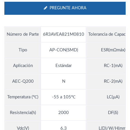
PREGUNTE AHORA
Número de Parte
6R3AVEA821M0810
Tolerancia de Capacit
Tipo
AP-CON(SMD)
ESR(mΩmáx)
Aplicación
Estándar
RC-1(mA)
AEC-Q200
N
RC-2(mA)
Temperatura (℃)
-55 a 105℃
LC(μA)
Resistencia(h)
2000
DF(δ)
Vdc(V)
6.3
L(D)/W/H(mm)