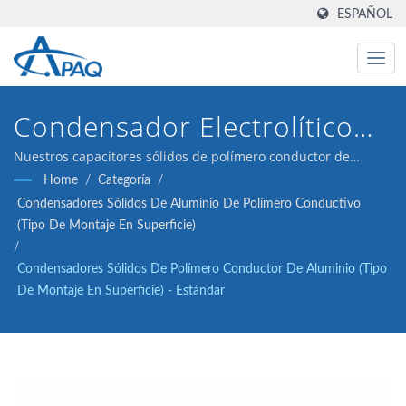
ESPAÑOL
Condensador Electrolítico
De Aluminio Sólido De Uso
Nuestros capacitores sólidos de polímero conductor de
aluminio de 6.3V 820μF ESR 12 (tipo de plomo radial) están
Home
/
Categoría
/
General 2000hrs@ 105°C,
diseñados para cumplir con los convertidores DC-DC,
Condensadores Sólidos De Aluminio De Polímero Conductivo
reguladores de voltaje y aplicaciones de desacoplamiento.
Proporcionando Un
(Tipo De Montaje En Superficie)
/
Rendimiento Estable De
Condensadores Sólidos De Polímero Conductor De Aluminio (tipo
De Montaje En Superficie) - Estándar
Regulación De Voltaje Y
Filtrado De Rizado.