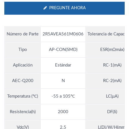
PREGUNTE AHORA
Número de Parte
2R5AVEA561M0606
Tolerancia de Capacit
Tipo
AP-CON(SMD)
ESR(mΩmáx)
Aplicación
Estándar
RC-1(mA)
AEC-Q200
N
RC-2(mA)
Temperatura (℃)
-55 a 105℃
LC(μA)
Resistencia(h)
2000
DF(δ)
Vdc(V)
2.5
L(D)/W/H(mm)