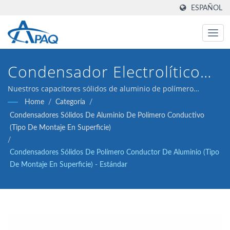
ESPAÑOL
Condensador Electrolítico
De Aluminio Sólido De Uso
Nuestros capacitores sólidos de aluminio de polímero
conductor de 2.5V 560μF ESR 10 (tipo de plomo radial) están
Home
/
Categoría
/
General 2000hrs@ 105°C,
diseñados para cumplir con los convertidores DC-DC,
Condensadores Sólidos De Aluminio De Polímero Conductivo
reguladores de voltaje y aplicaciones de desacoplamiento.
Proporcionando Un
(Tipo De Montaje En Superficie)
/
Rendimiento Estable De
Condensadores Sólidos De Polímero Conductor De Aluminio (tipo
De Montaje En Superficie) - Estándar
Regulación De Voltaje Y
Filtrado De Rizado.