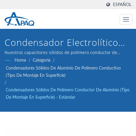
ESPAÑOL
Condensador Electrolítico
De Aluminio Sólido De Uso
Nuestros capacitores sólidos de polímero conductor de
aluminio de 2.5V 330μF ESR 17 (tipo de plomo radial) están
Home
/
Categoría
/
General 2000hrs@ 105°C,
diseñados para cumplir con los convertidores DC-DC,
Condensadores Sólidos De Aluminio De Polímero Conductivo
reguladores de voltaje y aplicaciones de desacoplamiento.
Proporcionando Un
(Tipo De Montaje En Superficie)
/
Rendimiento Estable De
Condensadores Sólidos De Polímero Conductor De Aluminio (tipo
De Montaje En Superficie) - Estándar
Regulación De Voltaje Y
Filtrado De Rizado.