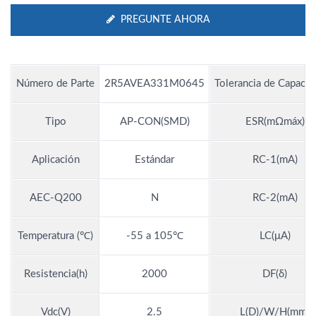
PREGUNTE AHORA
Número de Parte
2R5AVEA331M0645
Tolerancia de Capacit
Tipo
AP-CON(SMD)
ESR(mΩmáx)
Aplicación
Estándar
RC-1(mA)
AEC-Q200
N
RC-2(mA)
Temperatura (℃)
-55 a 105℃
LC(μA)
Resistencia(h)
2000
DF(δ)
Vdc(V)
2.5
L(D)/W/H(mm)