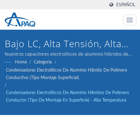
ESPAÑOL
Bajo LC, Alta Tensión, Alta
Fiabilidad
Nuestros capacitores electrolíticos de aluminio híbridos de
polímero conductivo de 25V 150μF ESR 22 (tipo de montaje en
Home
/
Categoría
/
superficie) están diseñados para cumplir con los
Condensadores Electrolíticos De Aluminio Híbrido De Polímero
convertidores DC-DC, reguladores de voltaje y aplicaciones de
Conductivo (Tipo Montaje Superficial)
desacoplamiento.
/
Condensadores Electrolíticos De Aluminio Híbridos De Polímero
Conductor (tipo De Montaje En Superficie) - Alta Temperatura