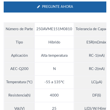
PREGUNTE AHORA
Número de Parte
250AVME151M0810
Tolerancia de Capacit
Tipo
Híbrido
ESR(mΩmáx)
Aplicación
Alta temperatura
RC-1(mA)
AEC-Q200
N
RC-2(mA)
Temperatura (℃)
-55 a 135℃
LC(μA)
Resistencia(h)
4000
DF(δ)
Vdc(V)
25
L(D)/W/H(mm)