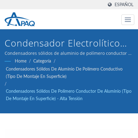
ESPAÑOL
Condensador Electrolítico
De Aluminio Sólido De 5000
Condensadores sólidos de aluminio de polímero conductor de
25V 47μF ESR 30 (tipo de montaje en superficie) están
Home
/
Categoría
/
Horas A 105°C Para
diseñados para cumplir con los convertidores DC-DC,
Condensadores Sólidos De Aluminio De Polímero Conductivo
reguladores de voltaje y aplicaciones de desacoplamiento.
Aplicaciones De Voltaje
(Tipo De Montaje En Superficie)
/
Medio A Alto, Que Ofrece
Condensadores Sólidos De Polímero Conductor De Aluminio (tipo
De Montaje En Superficie) - Alta Tensión
Estabilidad Confiable En La
Línea De Alimentación.