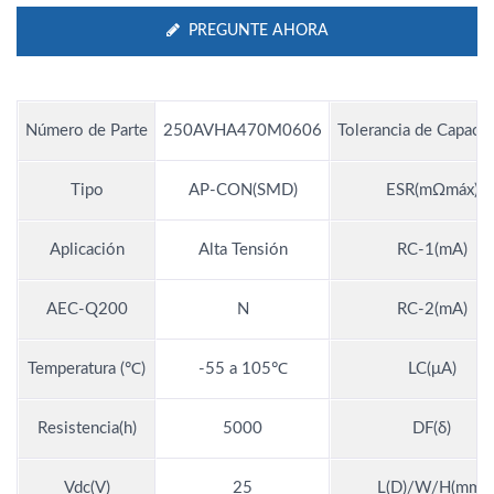
PREGUNTE AHORA
Número de Parte
250AVHA470M0606
Tolerancia de Capacit
Tipo
AP-CON(SMD)
ESR(mΩmáx)
Aplicación
Alta Tensión
RC-1(mA)
AEC-Q200
N
RC-2(mA)
Temperatura (℃)
-55 a 105℃
LC(μA)
Resistencia(h)
5000
DF(δ)
Vdc(V)
25
L(D)/W/H(mm)